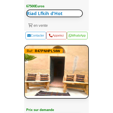
67500Euros
Riad Lfkih d’Hot
en vente
Contacter
Appelez
WhatsApp
Ref:
R47PNHPL58W
Prix sur demande