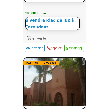
900 000 Euros
à vendre Riad de lux à
Taroudant.
en vente
Contacter
Appelez
WhatsApp
Ref:
R89JJ77VAM1