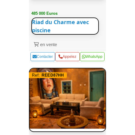
485 000 Euros
Riad du Charme avec
piscine
en vente
Contacter
Appelez
WhatsApp
Ref:
REED87HH