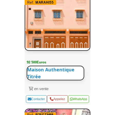
Ref:
MARAHI55
92 500Euros
Maison Authentique
Titrée
en vente
Contacter
Appelez
WhatsApp
Ref:
R76GTN99