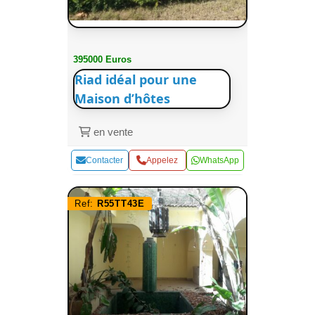
395000 Euros
Riad idéal pour une
Maison d’hôtes
en vente
Contacter
Appelez
WhatsApp
Ref:
R55TT43E