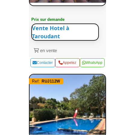
Prix sur demande
Vente Hotel à
Taroudant
en vente
Contacter
Appelez
WhatsApp
Ref:
RUJ112W