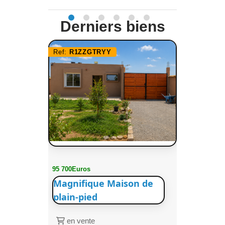
Derniers biens
Ref:
R1ZZGTRYY
95 700Euros
Magnifique Maison de
plain-pied
en vente