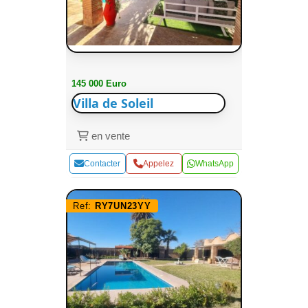
145 000 Euro
Villa de Soleil
en vente
Contacter
Appelez
WhatsApp
Ref:
RY7UN23YY