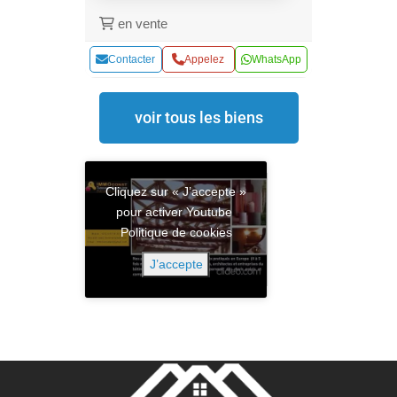
en vente
Contacter
Appelez
WhatsApp
voir tous les biens
Cliquez sur « J’accepte »
pour activer Youtube
Politique de cookies
J’accepte