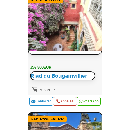
356 800EUR
Riad du Bougainvillier
en vente
Contacter
Appelez
WhatsApp
Ref:
R556GVFRR