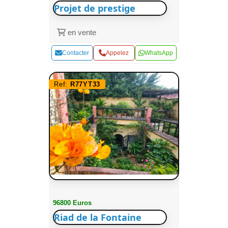
Projet de prestige
en vente
Contacter
Appelez
WhatsApp
Ref:
R77YT33
96800 Euros
Riad de la Fontaine