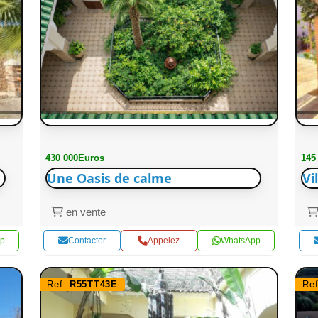
430 000Euros
145
Une Oasis de calme
Vi
en vente
p
Contacter
Appelez
WhatsApp
Ref:
R55TT43E
Re