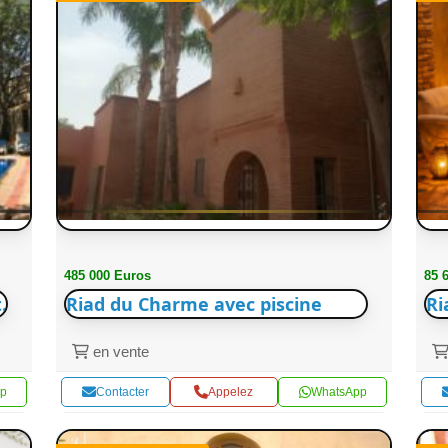
485 000 Euros
85 
.
Riad du Charme avec piscine
Ri
en vente
p
Contacter
Appelez
WhatsApp