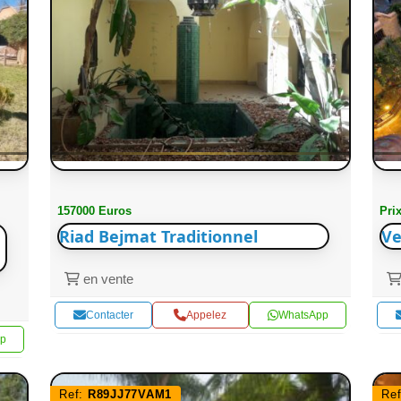
157000 Euros
Pri
Riad Bejmat Traditionnel
Ve
en vente
Contacter
Appelez
WhatsApp
p
Ref:
R89JJ77VAM1
Re