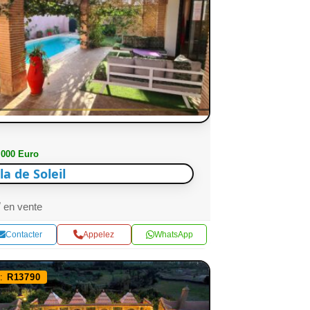
 000 Euro
lla de Soleil
en vente
Contacter
Appelez
WhatsApp
f:
R13790