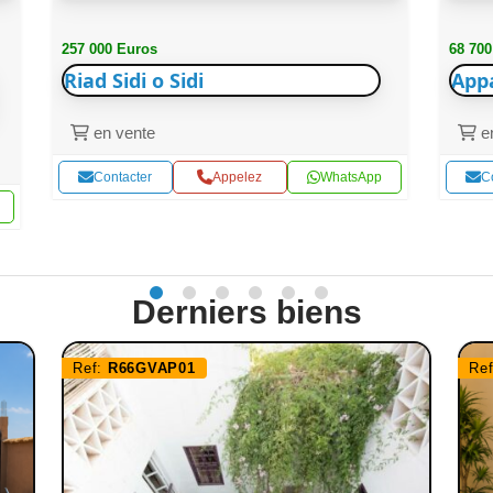
257 000 Euros
68 700
Riad Sidi o Sidi
App
en vente
en
Contacter
Appelez
WhatsApp
C
Derniers biens
Ref:
R66GVAP01
Re