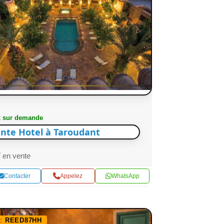
x sur demande
nte Hotel à Taroudant
en vente
Contacter
Appelez
WhatsApp
f:
REED87HH