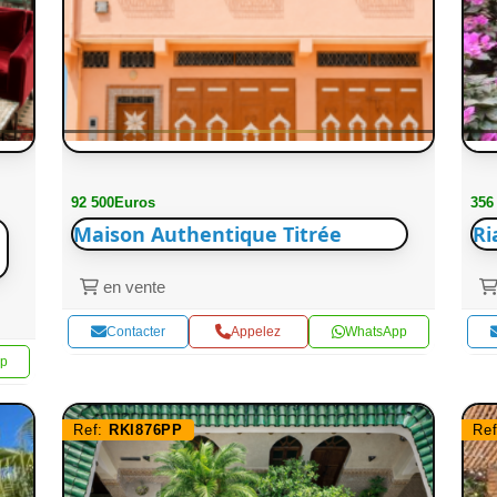
92 500Euros
356
Maison Authentique Titrée
Ri
en vente
Contacter
Appelez
WhatsApp
p
Ref:
RKI876PP
Re