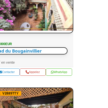
 800EUR
ad du Bougainvillier
en vente
Contacter
Appelez
WhatsApp
f:
V2889TTY