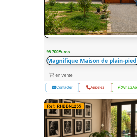
95 700Euros
Magnifique Maison de plain-pied
en vente
Contacter
Appelez
WhatsAp
Ref:
RHBBN1255