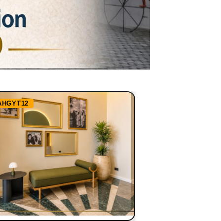
AHGYT12
Ref:
RHBBN1255