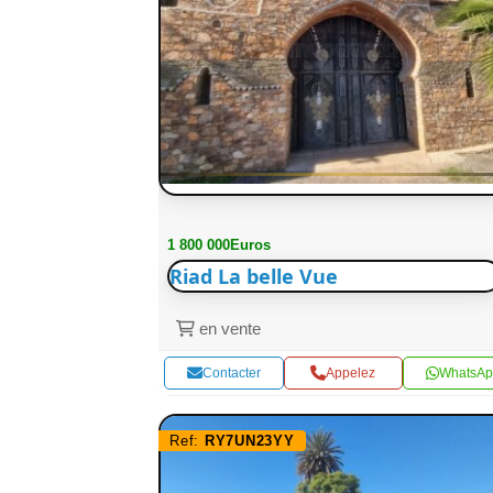
1 800 000Euros
Riad La belle Vue
en vente
Contacter
Appelez
WhatsAp
Ref:
RY7UN23YY