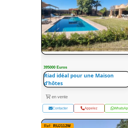
395000 Euros
Riad idéal pour une Maison
d’hôtes
en vente
Contacter
Appelez
WhatsAp
Ref:
RUJ112W