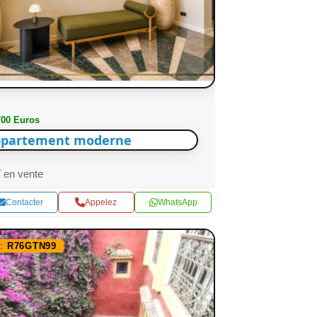
700 Euros
partement moderne
en vente
Contacter
Appelez
WhatsApp
f:
R76GTN99