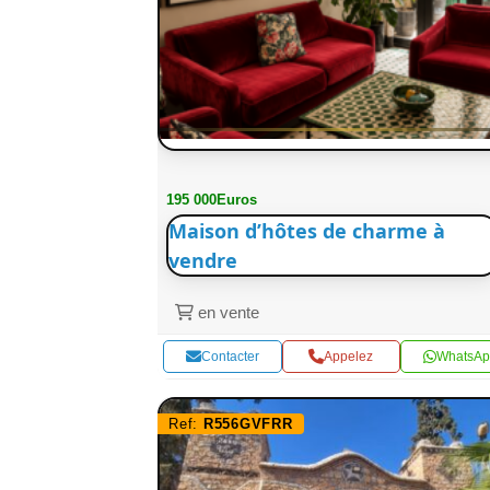
195 000Euros
Maison d’hôtes de charme à
vendre
en vente
Contacter
Appelez
WhatsAp
Ref:
R556GVFRR