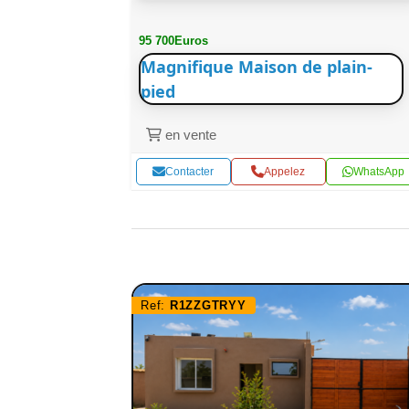
95 700Euros
Magnifique Maison de plain-
pied
en vente
WhatsApp
Contacter
Appelez
WhatsApp
Ref:
R1ZZGTRYY