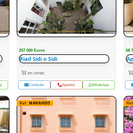
257 000 Euros
68 
Riad Sidi o Sidi
Ap
en vente
p
Contacter
Appelez
WhatsApp
Ref:
MARAHI55
Re