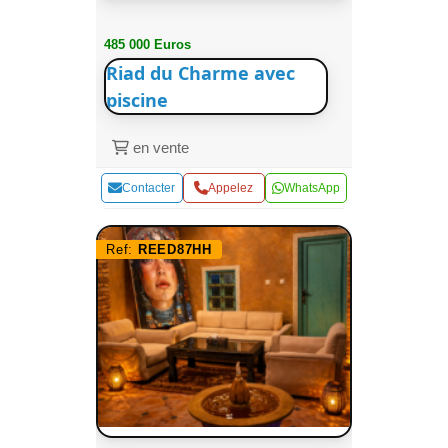
485 000 Euros
Riad du Charme avec
piscine
en vente
Contacter
Appelez
WhatsApp
Ref:
REED87HH