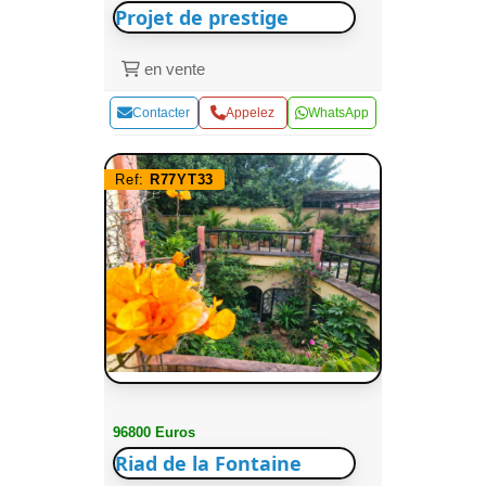
Projet de prestige
en vente
Contacter
Appelez
WhatsApp
Ref:
R77YT33
96800 Euros
Riad de la Fontaine