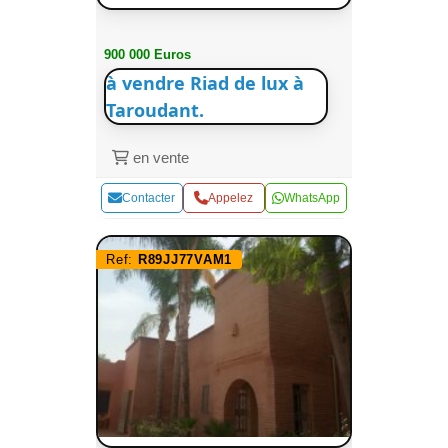
900 000 Euros
à vendre Riad de lux à
Taroudant.
en vente
Contacter
Appelez
WhatsApp
Ref:
R89JJ77VAM1