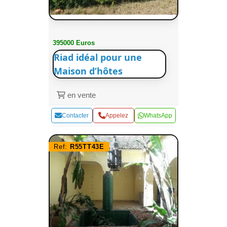
395000 Euros
Riad idéal pour une
Maison d’hôtes
en vente
Contacter
Appelez
WhatsApp
Ref:
R55TT43E