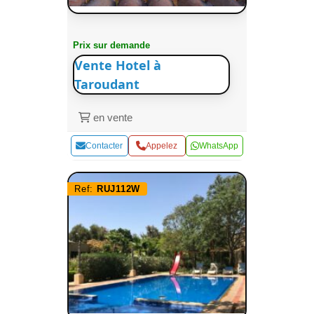
Prix sur demande
Vente Hotel à
Taroudant
en vente
Contacter
Appelez
WhatsApp
Ref:
RUJ112W