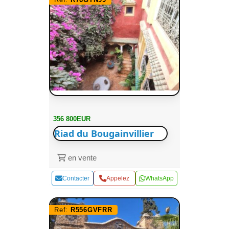
356 800EUR
Riad du Bougainvillier
en vente
Contacter
Appelez
WhatsApp
Ref:
R556GVFRR