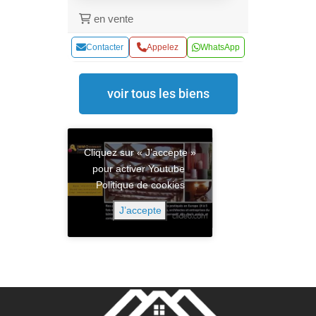
en vente
Contacter
Appelez
WhatsApp
voir tous les biens
Cliquez sur « J’accepte »
pour activer Youtube
Politique de cookies
J’accepte