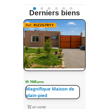
Derniers biens
Ref:
R1ZZGTRYY
95 700Euros
Magnifique Maison de
plain-pied
en vente