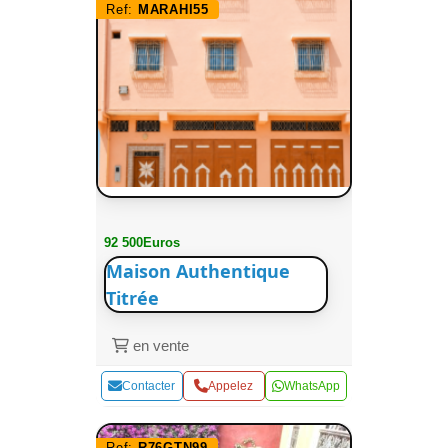
Ref:
MARAHI55
92 500Euros
Maison Authentique
Titrée
en vente
Contacter
Appelez
WhatsApp
Ref:
R76GTN99