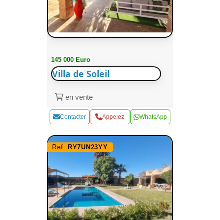
145 000 Euro
Villa de Soleil
en vente
Contacter
Appelez
WhatsApp
Ref:
RY7UN23YY