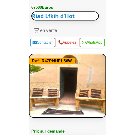
67500Euros
Riad Lfkih d’Hot
en vente
Contacter
Appelez
WhatsApp
Ref:
R47PNHPL58W
Prix sur demande