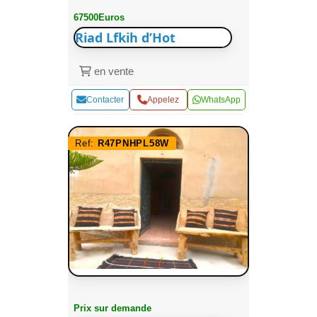
67500Euros
Riad Lfkih d’Hot
en vente
Contacter
Appelez
WhatsApp
Ref:
R47PNHPL58W
Prix sur demande