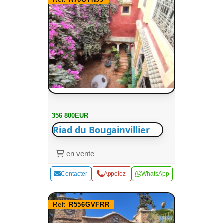
356 800EUR
Riad du Bougainvillier
en vente
Contacter
Appelez
WhatsApp
Ref:
R556GVFRR