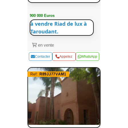
900 000 Euros
à vendre Riad de lux à
Taroudant.
en vente
Contacter
Appelez
WhatsApp
Ref:
R89JJ77VAM1