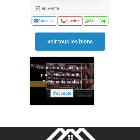
en vente
Contacter
Appelez
WhatsApp
voir tous les biens
Cliquez sur « J’accepte »
pour activer Youtube
Politique de cookies
J’accepte