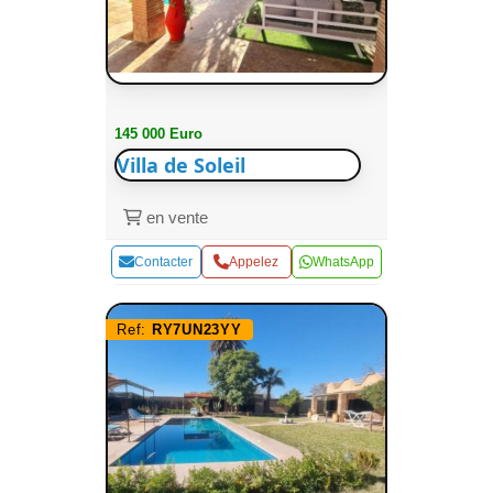
145 000 Euro
Villa de Soleil
en vente
Contacter
Appelez
WhatsApp
Ref:
RY7UN23YY