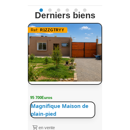
Derniers biens
Ref:
R1ZZGTRYY
95 700Euros
Magnifique Maison de
plain-pied
en vente