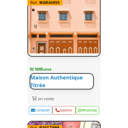
Ref:
MARAHI55
92 500Euros
Maison Authentique
Titrée
en vente
Contacter
Appelez
WhatsApp
Ref:
R76GTN99