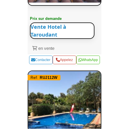
Prix sur demande
Vente Hotel à
Taroudant
en vente
Contacter
Appelez
WhatsApp
Ref:
RUJ112W