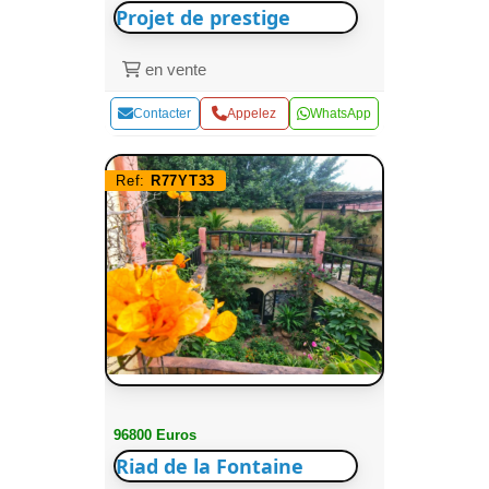
Projet de prestige
en vente
Contacter
Appelez
WhatsApp
Ref:
R77YT33
96800 Euros
Riad de la Fontaine