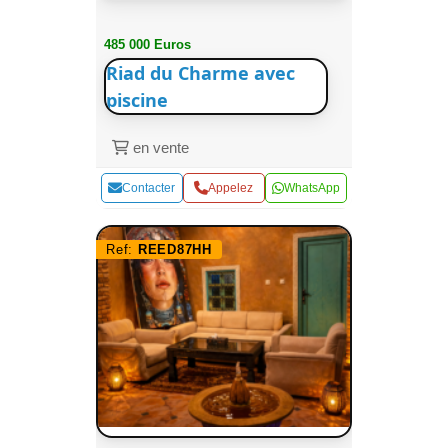
485 000 Euros
Riad du Charme avec
piscine
en vente
Contacter
Appelez
WhatsApp
Ref:
REED87HH