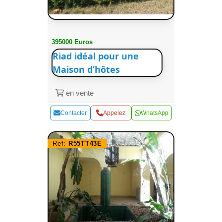
395000 Euros
Riad idéal pour une
Maison d’hôtes
en vente
Contacter
Appelez
WhatsApp
Ref:
R55TT43E