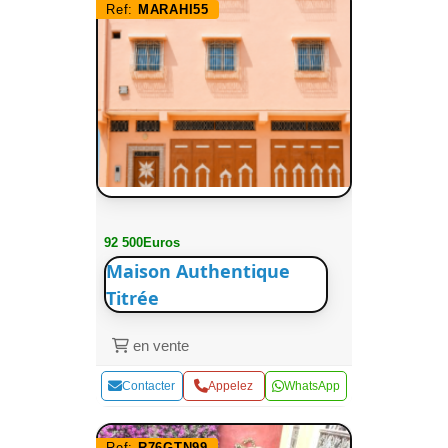
Ref:
MARAHI55
92 500Euros
Maison Authentique
Titrée
en vente
Contacter
Appelez
WhatsApp
Ref:
R76GTN99