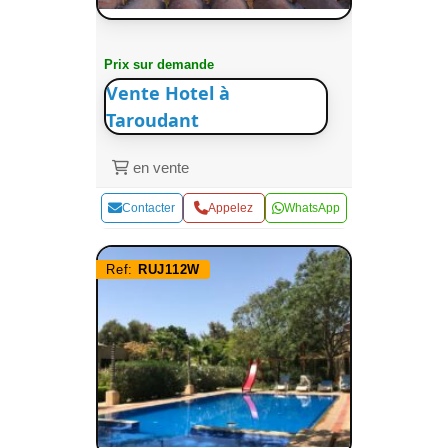
Prix sur demande
Vente Hotel à
Taroudant
en vente
Contacter
Appelez
WhatsApp
Ref:
RUJ112W