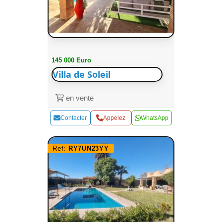
145 000 Euro
Villa de Soleil
en vente
Contacter
Appelez
WhatsApp
Ref:
RY7UN23YY