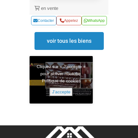
en vente
Contacter
Appelez
WhatsApp
voir tous les biens
Cliquez sur « J’accepte »
pour activer Youtube
Politique de cookies
J’accepte