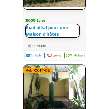
395000 Euros
Riad idéal pour une
Maison d’hôtes
en vente
Contacter
Appelez
WhatsApp
Ref:
R55TT43E