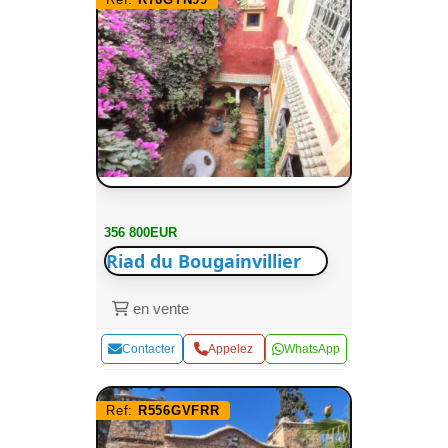
356 800EUR
Riad du Bougainvillier
en vente
Contacter
Appelez
WhatsApp
Ref:
R556GVFRR