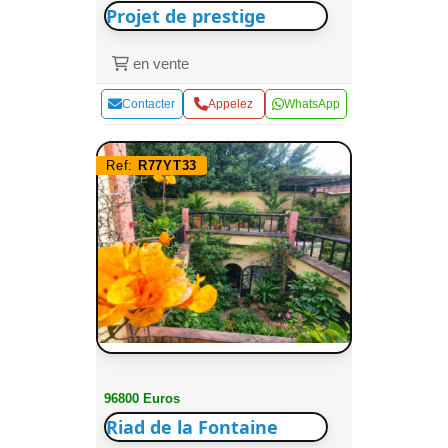
Projet de prestige
en vente
Contacter
Appelez
WhatsApp
Ref:
R77YT33
96800 Euros
Riad de la Fontaine