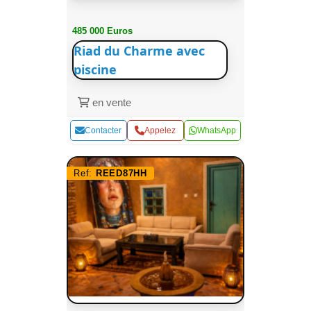
485 000 Euros
Riad du Charme avec
piscine
en vente
Contacter
Appelez
WhatsApp
Ref:
REED87HH