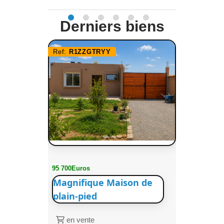
Derniers biens
Ref:
R1ZZGTRYY
95 700Euros
Magnifique Maison de
plain-pied
en vente