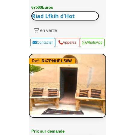
67500Euros
Riad Lfkih d’Hot
en vente
Contacter
Appelez
WhatsApp
Ref:
R47PNHPL58W
Prix sur demande