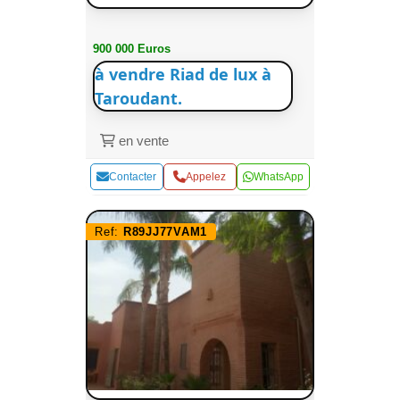
900 000 Euros
à vendre Riad de lux à
Taroudant.
en vente
Contacter
Appelez
WhatsApp
Ref:
R89JJ77VAM1