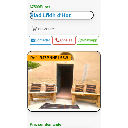
67500Euros
Riad Lfkih d’Hot
en vente
Contacter
Appelez
WhatsApp
Ref:
R47PNHPL58W
Prix sur demande