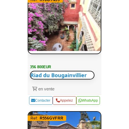
356 800EUR
Riad du Bougainvillier
en vente
Contacter
Appelez
WhatsApp
Ref:
R556GVFRR