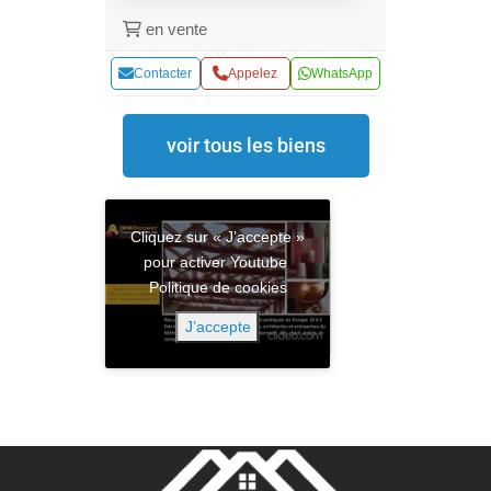
en vente
Contacter
Appelez
WhatsApp
voir tous les biens
Cliquez sur « J’accepte »
pour activer Youtube
Politique de cookies
J’accepte