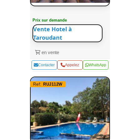
Prix sur demande
Vente Hotel à
Taroudant
en vente
Contacter
Appelez
WhatsApp
Ref:
RUJ112W