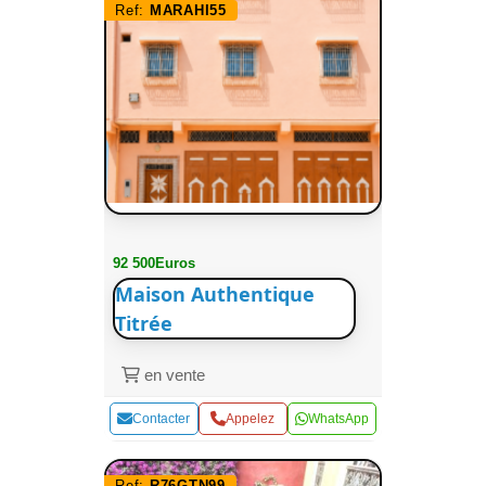
Ref:
MARAHI55
92 500Euros
Maison Authentique
Titrée
en vente
Contacter
Appelez
WhatsApp
Ref:
R76GTN99