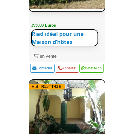
395000 Euros
Riad idéal pour une
Maison d’hôtes
en vente
Contacter
Appelez
WhatsApp
Ref:
R55TT43E