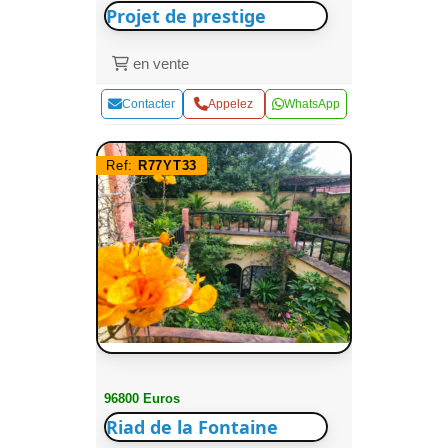
Projet de prestige
en vente
Contacter
Appelez
WhatsApp
Ref:
R77YT33
96800 Euros
Riad de la Fontaine