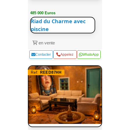
485 000 Euros
Riad du Charme avec
piscine
en vente
Contacter
Appelez
WhatsApp
Ref:
REED87HH