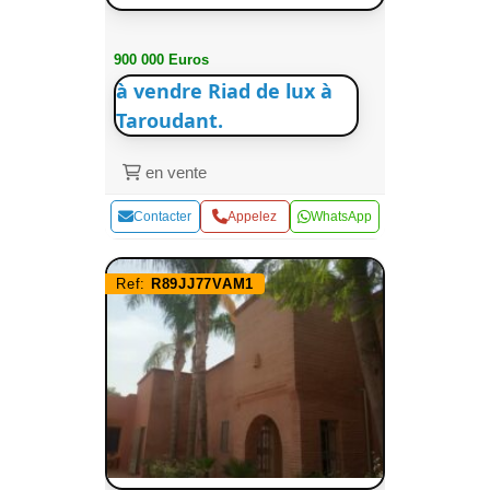
900 000 Euros
à vendre Riad de lux à
Taroudant.
en vente
Contacter
Appelez
WhatsApp
Ref:
R89JJ77VAM1