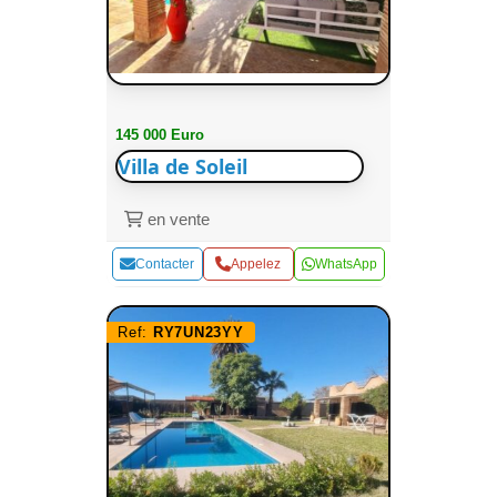
145 000 Euro
Villa de Soleil
en vente
Contacter
Appelez
WhatsApp
Ref:
RY7UN23YY