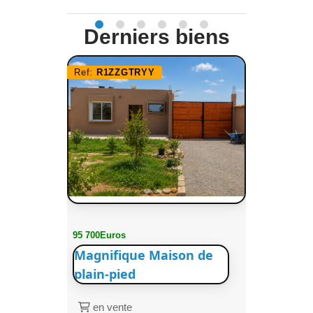
Derniers biens
Ref:
R1ZZGTRYY
95 700Euros
Magnifique Maison de
plain-pied
en vente