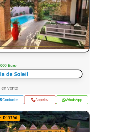
 000 Euro
lla de Soleil
en vente
Contacter
Appelez
WhatsApp
f:
R13790