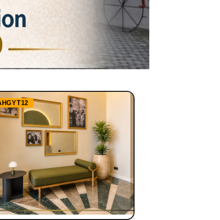
AHGYT12
Ref:
RHBBN1255