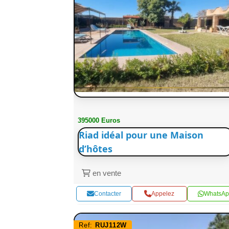
395000 Euros
Riad idéal pour une Maison
d’hôtes
en vente
Contacter
Appelez
WhatsAp
Ref:
RUJ112W