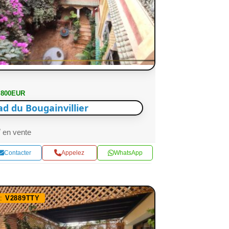
 800EUR
ad du Bougainvillier
en vente
Contacter
Appelez
WhatsApp
f:
V2889TTY