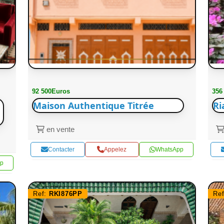
92 500Euros
356
Maison Authentique Titrée
Ri
en vente
Contacter
Appelez
WhatsApp
p
Ref:
RKI876PP
Re