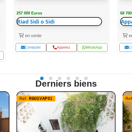
257 000 Euros
68 700
Riad Sidi o Sidi
App
en vente
en
Contacter
Appelez
WhatsApp
C
Derniers biens
Ref:
R66GVAP01
Re