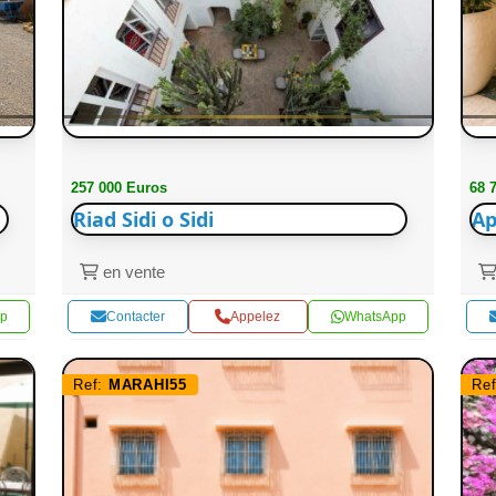
257 000 Euros
68 
Riad Sidi o Sidi
Ap
en vente
p
Contacter
Appelez
WhatsApp
Ref:
MARAHI55
Re