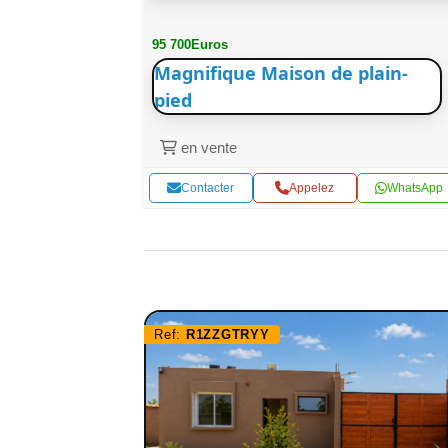
95 700Euros
Magnifique Maison de plain-
pied
en vente
WhatsApp
Contacter
Appelez
WhatsApp
Ref:
R1ZZGTRYY