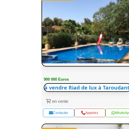
900 000 Euros
à vendre Riad de lux à Taroudant
en vente
Contacter
Appelez
WhatsAp