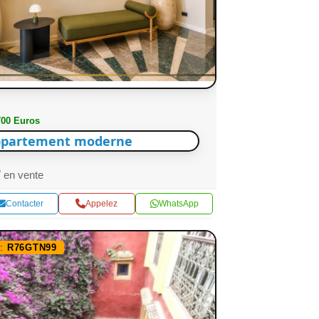
700 Euros
partement moderne
en vente
Contacter
Appelez
WhatsApp
f:
R76GTN99