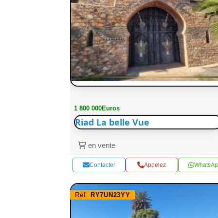
1 800 000Euros
Riad La belle Vue
en vente
Contacter
Appelez
WhatsAp
Ref:
RY7UN23YY