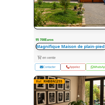
95 700Euros
Magnifique Maison de plain-pied
en vente
Contacter
Appelez
WhatsAp
Ref:
RHBBN1255