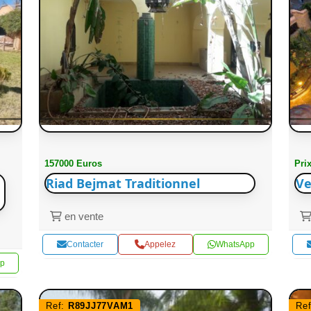
157000 Euros
Pri
Riad Bejmat Traditionnel
Ve
en vente
Contacter
Appelez
WhatsApp
p
Ref:
R89JJ77VAM1
Re