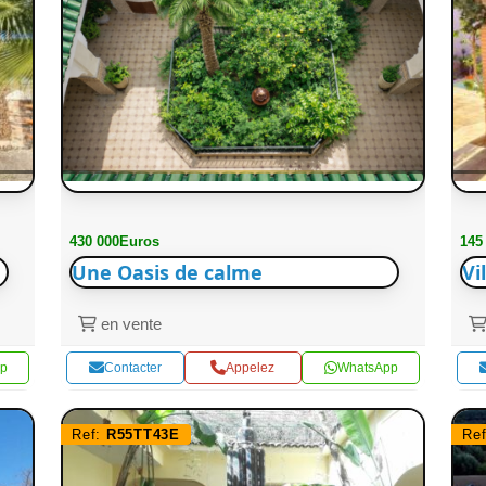
430 000Euros
145
Une Oasis de calme
Vi
en vente
p
Contacter
Appelez
WhatsApp
Ref:
R55TT43E
Re