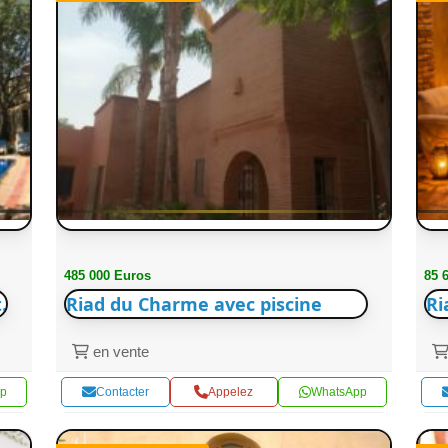
485 000 Euros
85 
.
Riad du Charme avec piscine
Ri
en vente
p
Contacter
Appelez
WhatsApp