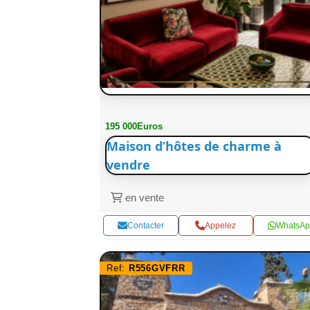
195 000Euros
Maison d’hôtes de charme à
vendre
en vente
Contacter
Appelez
WhatsAp
Ref:
R556GVFRR