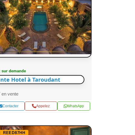
x sur demande
nte Hotel à Taroudant
en vente
Contacter
Appelez
WhatsApp
f:
REED87HH