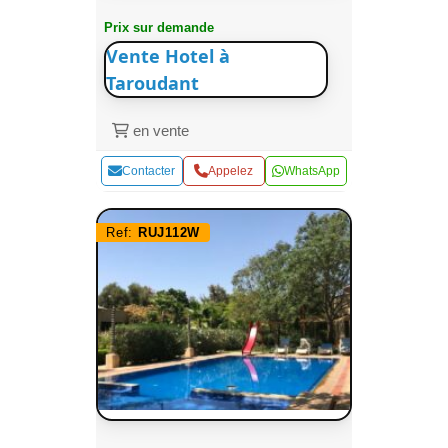
Prix sur demande
Vente Hotel à
Taroudant
en vente
Contacter
Appelez
WhatsApp
Ref:
RUJ112W