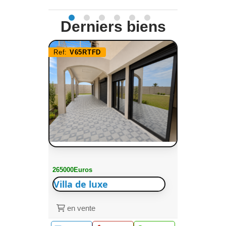
Derniers biens
Ref:
V65RTFD
265000Euros
Villa de luxe
en vente