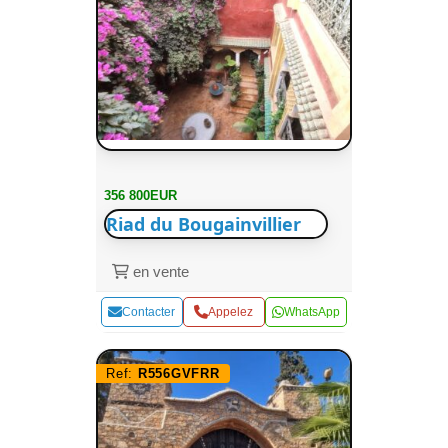
356 800EUR
Riad du Bougainvillier
en vente
Contacter
Appelez
WhatsApp
Ref:
R556GVFRR