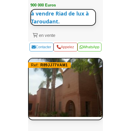
900 000 Euros
à vendre Riad de lux à
Taroudant.
en vente
Contacter
Appelez
WhatsApp
Ref:
R89JJ77VAM1