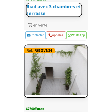
Riad avec 3 chambres et
Terrasse
en vente
Contacter
Appelez
WhatsApp
Ref:
R66GVN34
67500Euros