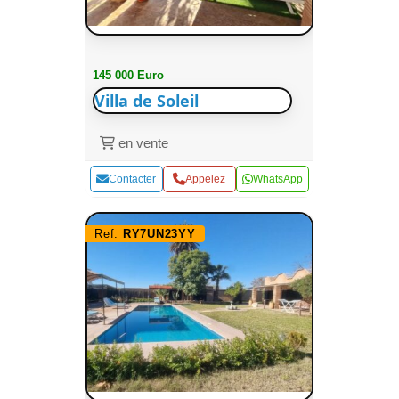
145 000 Euro
Villa de Soleil
en vente
Contacter
Appelez
WhatsApp
Ref:
RY7UN23YY