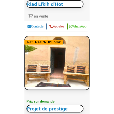
Riad Lfkih d’Hot
en vente
Contacter
Appelez
WhatsApp
Ref:
R47PNHPL58W
Prix sur demande
Projet de prestige