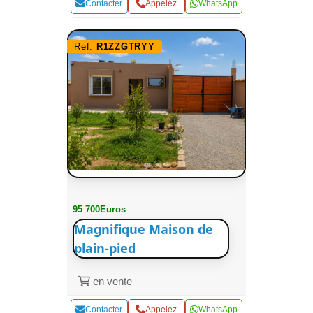
Contacter
Appelez
WhatsApp
Ref:
R1ZZGTRYY
95 700Euros
Magnifique Maison de
plain-pied
en vente
Contacter
Appelez
WhatsApp