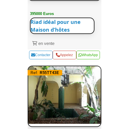
395000 Euros
Riad idéal pour une
Maison d’hôtes
en vente
Contacter
Appelez
WhatsApp
Ref:
R55TT43E