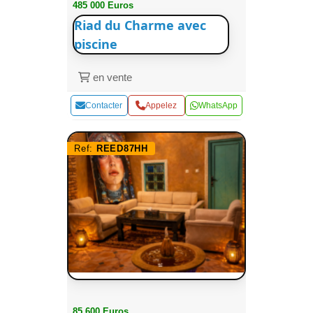
485 000 Euros
Riad du Charme avec
piscine
en vente
Contacter
Appelez
WhatsApp
Ref:
REED87HH
85 600 Euros