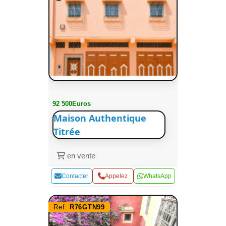
92 500Euros
Maison Authentique
Titrée
en vente
Contacter
Appelez
WhatsApp
Ref:
R76GTN99