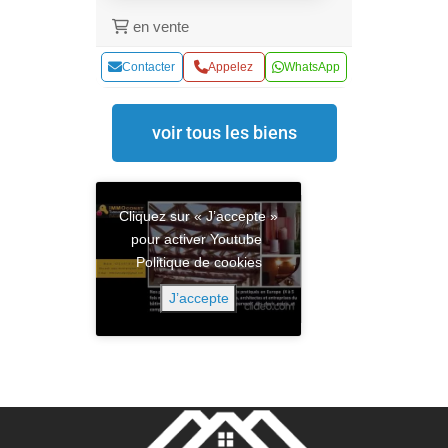
en vente
Contacter
Appelez
WhatsApp
voir tous les biens
Cliquez sur « J’accepte »
pour activer Youtube
Politique de cookies
J’accepte