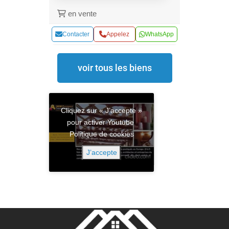
en vente
Contacter
Appelez
WhatsApp
voir tous les biens
Cliquez sur « J’accepte »
pour activer Youtube
Politique de cookies
J’accepte