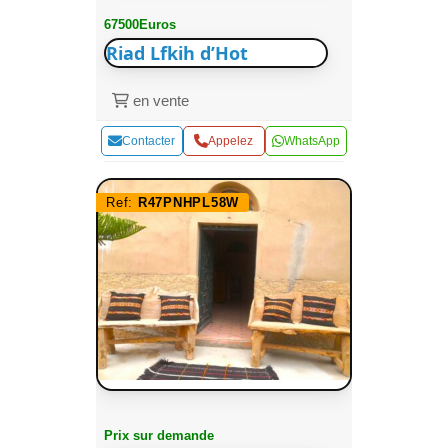
67500Euros
Riad Lfkih d’Hot
en vente
Contacter
Appelez
WhatsApp
Ref:
R47PNHPL58W
Prix sur demande