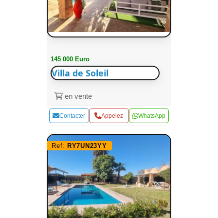
145 000 Euro
Villa de Soleil
en vente
Contacter
Appelez
WhatsApp
Ref:
RY7UN23YY