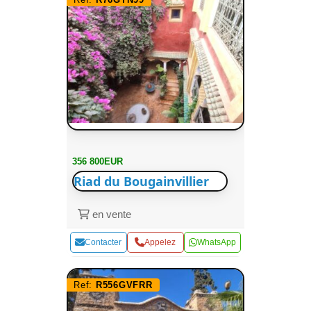
356 800EUR
Riad du Bougainvillier
en vente
Contacter
Appelez
WhatsApp
Ref:
R556GVFRR