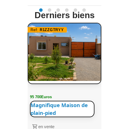
Derniers biens
Ref:
R1ZZGTRYY
95 700Euros
Magnifique Maison de
plain-pied
en vente