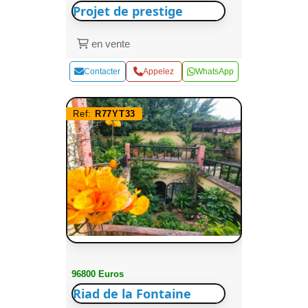
Projet de prestige
en vente
Contacter
Appelez
WhatsApp
Ref:
R77YT33
96800 Euros
Riad de la Fontaine