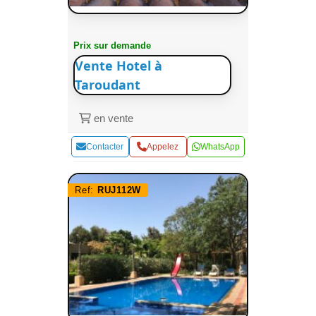
Prix sur demande
Vente Hotel à
Taroudant
en vente
Contacter
Appelez
WhatsApp
Ref:
RUJ112W