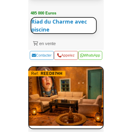
485 000 Euros
Riad du Charme avec
piscine
en vente
Contacter
Appelez
WhatsApp
Ref:
REED87HH