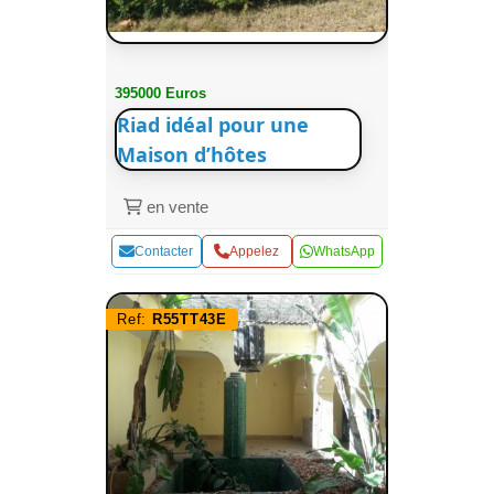
395000 Euros
Riad idéal pour une
Maison d’hôtes
en vente
Contacter
Appelez
WhatsApp
Ref:
R55TT43E