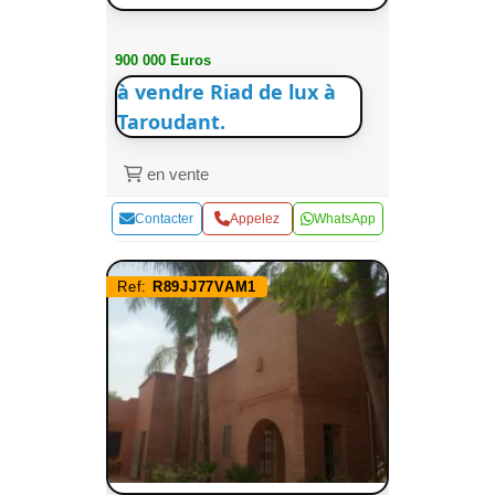
900 000 Euros
à vendre Riad de lux à
Taroudant.
en vente
Contacter
Appelez
WhatsApp
Ref:
R89JJ77VAM1