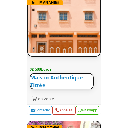
Ref:
MARAHI55
92 500Euros
Maison Authentique
Titrée
en vente
Contacter
Appelez
WhatsApp
Ref:
R76GTN99