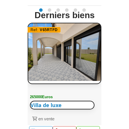
Derniers biens
Ref:
V65RTFD
265000Euros
Villa de luxe
en vente