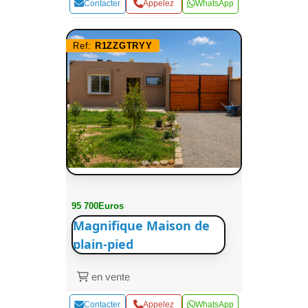
Contacter
Appelez
WhatsApp
Ref:
R1ZZGTRYY
95 700Euros
Magnifique Maison de
plain-pied
en vente
Contacter
Appelez
WhatsApp