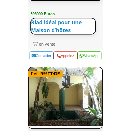
395000 Euros
Riad idéal pour une
Maison d’hôtes
en vente
Contacter
Appelez
WhatsApp
Ref:
R55TT43E