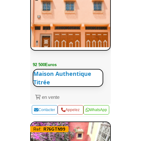
92 500Euros
Maison Authentique
Titrée
en vente
Contacter
Appelez
WhatsApp
Ref:
R76GTN99