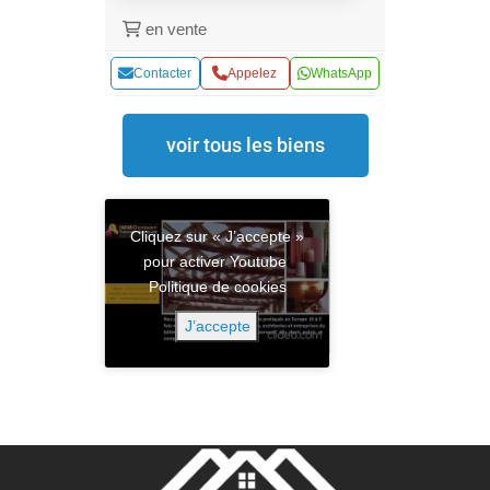
en vente
Contacter
Appelez
WhatsApp
voir tous les biens
Cliquez sur « J’accepte »
pour activer Youtube
Politique de cookies
J’accepte