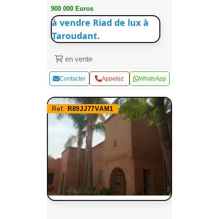
900 000 Euros
à vendre Riad de lux à
Taroudant.
en vente
Contacter
Appelez
WhatsApp
Ref:
R89JJ77VAM1