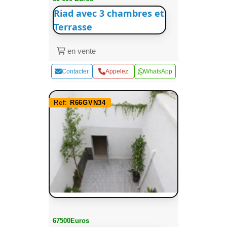
Riad avec 3 chambres et
Terrasse
en vente
Contacter
Appelez
WhatsApp
Ref:
R66GVN34
67500Euros