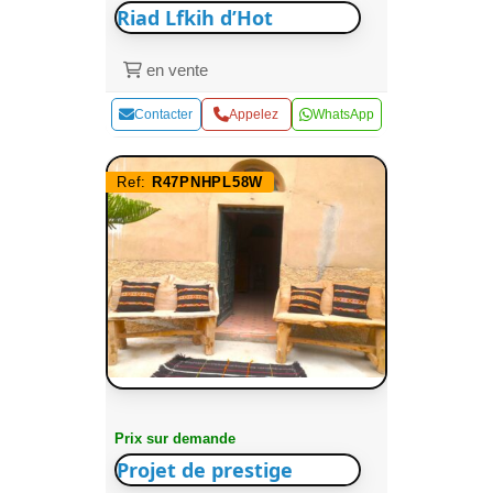
Riad Lfkih d’Hot
en vente
Contacter
Appelez
WhatsApp
Ref:
R47PNHPL58W
Prix sur demande
Projet de prestige