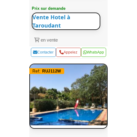
Prix sur demande
Vente Hotel à
Taroudant
en vente
Contacter
Appelez
WhatsApp
Ref:
RUJ112W