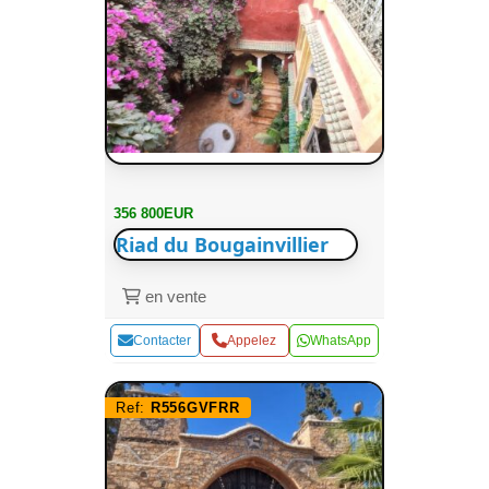
356 800EUR
Riad du Bougainvillier
en vente
Contacter
Appelez
WhatsApp
Ref:
R556GVFRR