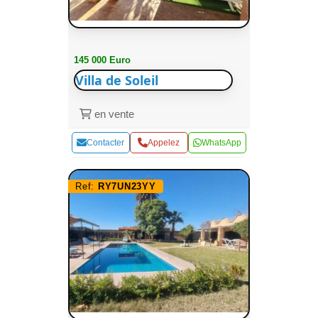
145 000 Euro
Villa de Soleil
en vente
Contacter
Appelez
WhatsApp
Ref:
RY7UN23YY