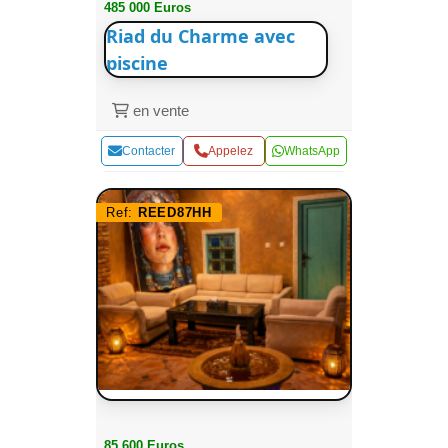
485 000 Euros
Riad du Charme avec
piscine
en vente
Contacter
Appelez
WhatsApp
Ref:
REED87HH
85 600 Euros