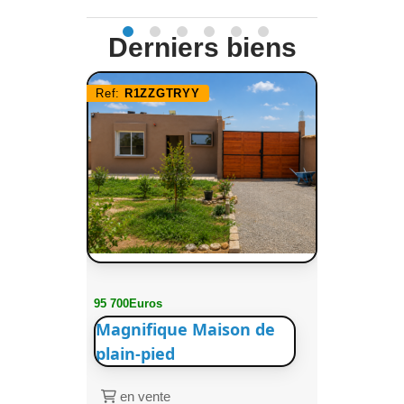
Derniers biens
Ref:
R1ZZGTRYY
95 700Euros
Magnifique Maison de
plain-pied
en vente