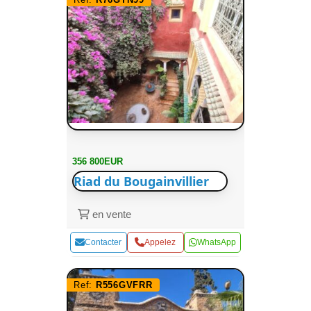
356 800EUR
Riad du Bougainvillier
en vente
Contacter
Appelez
WhatsApp
Ref:
R556GVFRR