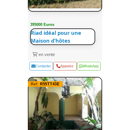
395000 Euros
Riad idéal pour une
Maison d’hôtes
en vente
Contacter
Appelez
WhatsApp
Ref:
R55TT43E