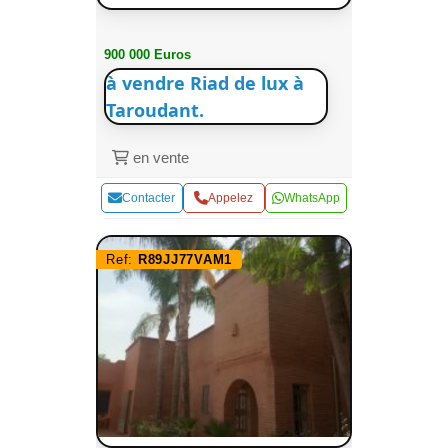
900 000 Euros
à vendre Riad de lux à
Taroudant.
en vente
Contacter
Appelez
WhatsApp
Ref:
R89JJ77VAM1