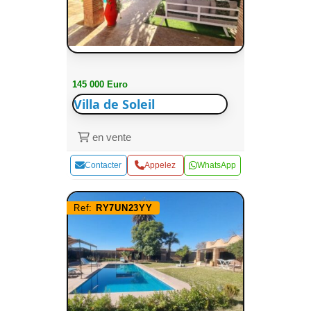
145 000 Euro
Villa de Soleil
en vente
Contacter
Appelez
WhatsApp
Ref:
RY7UN23YY