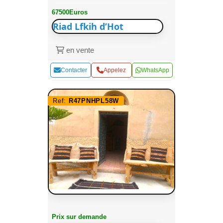
67500Euros
Riad Lfkih d’Hot
en vente
Contacter
Appelez
WhatsApp
Ref:
R47PNHPL58W
Prix sur demande