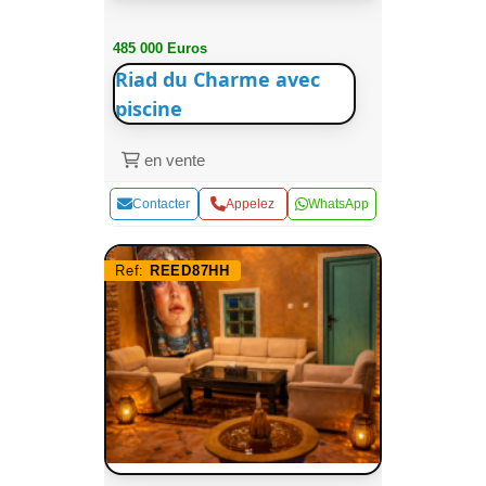
485 000 Euros
Riad du Charme avec
piscine
en vente
Contacter
Appelez
WhatsApp
Ref:
REED87HH