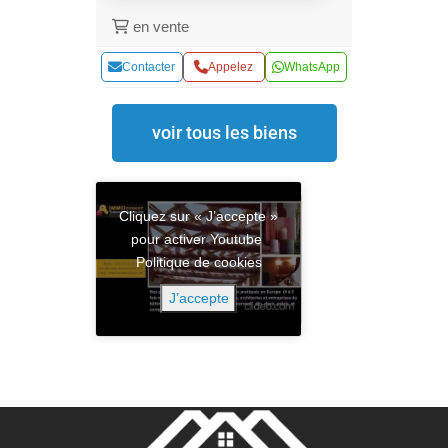
en vente
Contacter
Appelez
WhatsApp
voir tous les biens
Cliquez sur « J’accepte »
pour activer Youtube
Politique de cookies
J’accepte