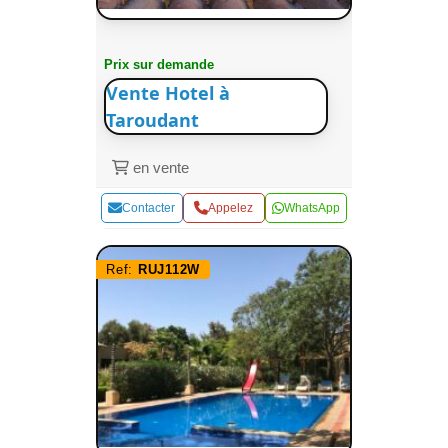
Prix sur demande
Vente Hotel à
Taroudant
en vente
Contacter
Appelez
WhatsApp
Ref:
RUJ112W