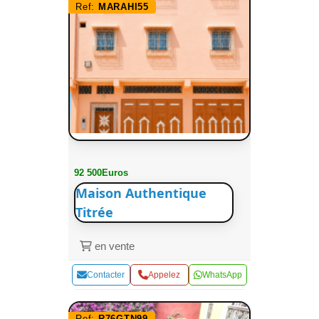
Ref:
MARAHI55
92 500Euros
Maison Authentique
Titrée
en vente
Contacter
Appelez
WhatsApp
Ref:
R76GTN99