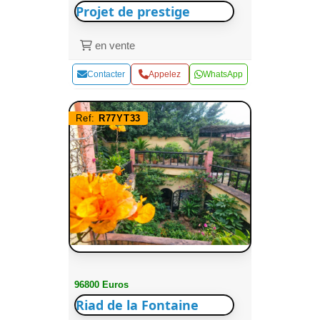
Projet de prestige
en vente
Contacter
Appelez
WhatsApp
Ref:
R77YT33
96800 Euros
Riad de la Fontaine