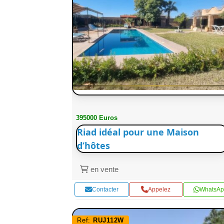
395000 Euros
Riad idéal pour une Maison
d’hôtes
en vente
Contacter
Appelez
WhatsAp
Ref:
RUJ112W