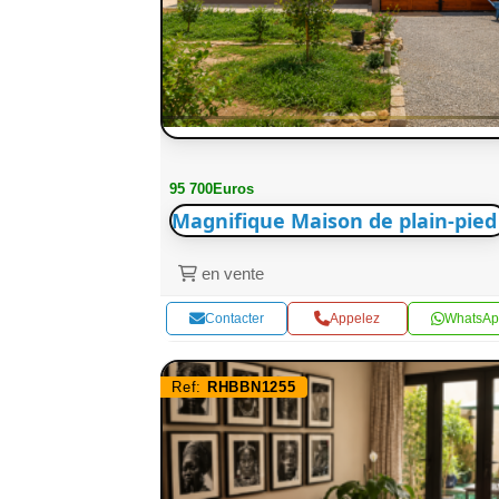
95 700Euros
Magnifique Maison de plain-pied
en vente
Contacter
Appelez
WhatsAp
Ref:
RHBBN1255