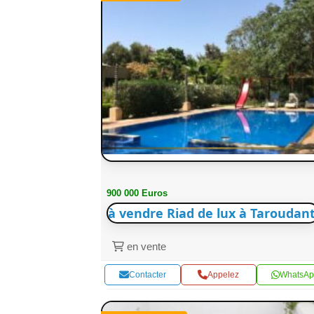
900 000 Euros
à vendre Riad de lux à Taroudant
en vente
Contacter
Appelez
WhatsAp