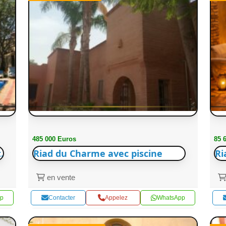
485 000 Euros
85 
.
Riad du Charme avec piscine
Ri
en vente
p
Contacter
Appelez
WhatsApp