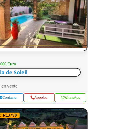
 000 Euro
lla de Soleil
en vente
Contacter
Appelez
WhatsApp
f:
R13790