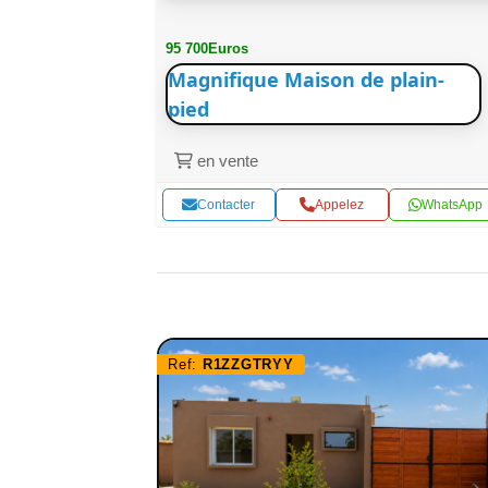
95 700Euros
Magnifique Maison de plain-
pied
en vente
WhatsApp
Contacter
Appelez
WhatsApp
Ref:
R1ZZGTRYY