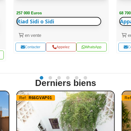
257 000 Euros
68 700
Riad Sidi o Sidi
App
en vente
en
Contacter
Appelez
WhatsApp
C
Derniers biens
Ref:
R66GVAP01
Re