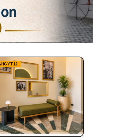
AHGYT12
Ref:
RHBBN1255