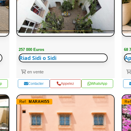
257 000 Euros
68 
Riad Sidi o Sidi
Ap
en vente
p
Contacter
Appelez
WhatsApp
Ref:
MARAHI55
Re