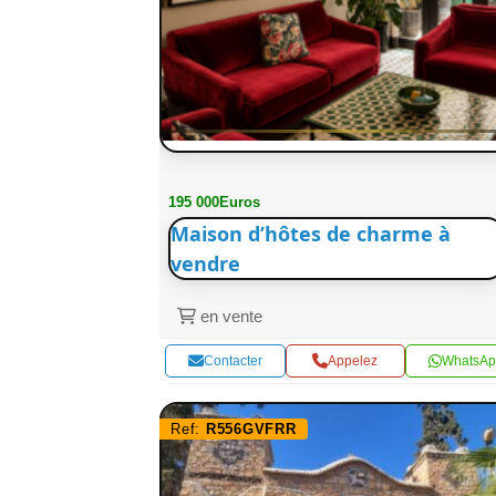
195 000Euros
Maison d’hôtes de charme à
vendre
en vente
Contacter
Appelez
WhatsAp
Ref:
R556GVFRR