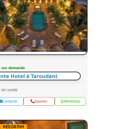
x sur demande
nte Hotel à Taroudant
en vente
Contacter
Appelez
WhatsApp
f:
REED87HH