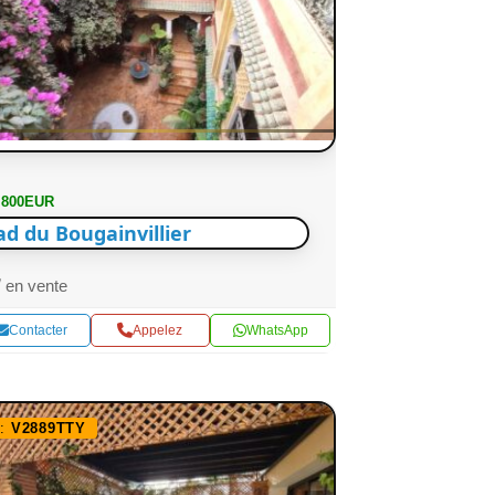
 800EUR
ad du Bougainvillier
en vente
Contacter
Appelez
WhatsApp
f:
V2889TTY