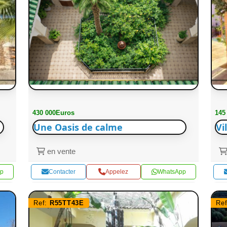
430 000Euros
145
Une Oasis de calme
Vi
en vente
p
Contacter
Appelez
WhatsApp
Ref:
R55TT43E
Re