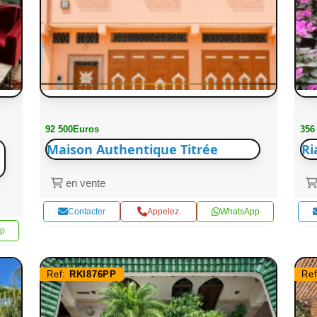
92 500Euros
356
Maison Authentique Titrée
Ri
en vente
Contacter
Appelez
WhatsApp
p
Ref:
RKI876PP
Re