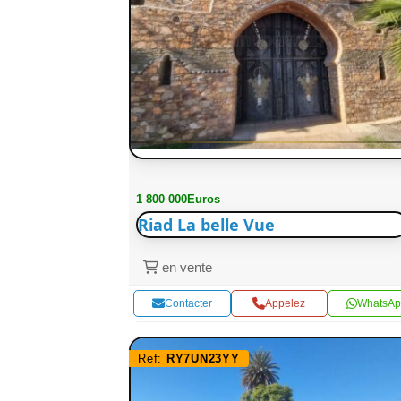
1 800 000Euros
Riad La belle Vue
en vente
Contacter
Appelez
WhatsAp
Ref:
RY7UN23YY