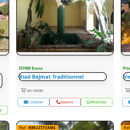
157000 Euros
Pri
Riad Bejmat Traditionnel
Ve
en vente
Contacter
Appelez
WhatsApp
p
Ref:
R89JJ77VAM1
Re