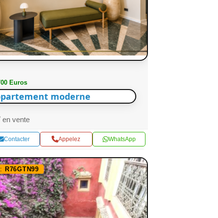
700 Euros
partement moderne
en vente
Contacter
Appelez
WhatsApp
f:
R76GTN99