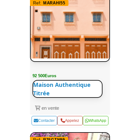
Ref:
MARAHI55
92 500Euros
Maison Authentique
Titrée
en vente
Contacter
Appelez
WhatsApp
Ref:
R76GTN99