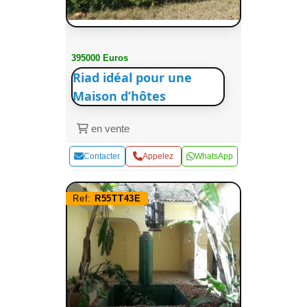
395000 Euros
Riad idéal pour une
Maison d’hôtes
en vente
Contacter
Appelez
WhatsApp
Ref:
R55TT43E