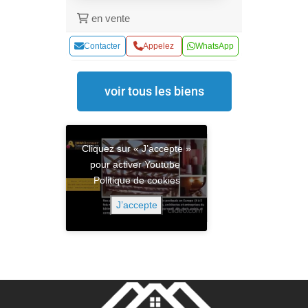
en vente
Contacter
Appelez
WhatsApp
voir tous les biens
Cliquez sur « J’accepte »
pour activer Youtube
Politique de cookies
J’accepte