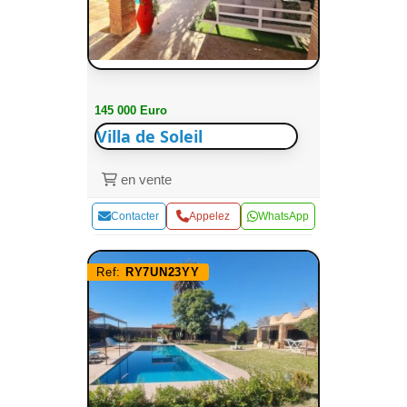
145 000 Euro
Villa de Soleil
en vente
Contacter
Appelez
WhatsApp
Ref:
RY7UN23YY