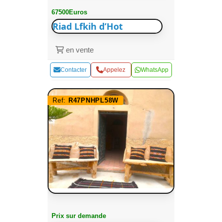
67500Euros
Riad Lfkih d’Hot
en vente
Contacter
Appelez
WhatsApp
Ref:
R47PNHPL58W
Prix sur demande