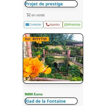
Projet de prestige
en vente
Contacter
Appelez
WhatsApp
Ref:
R77YT33
96800 Euros
Riad de la Fontaine