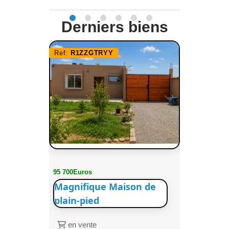
Derniers biens
Ref:
R1ZZGTRYY
95 700Euros
Magnifique Maison de
plain-pied
en vente