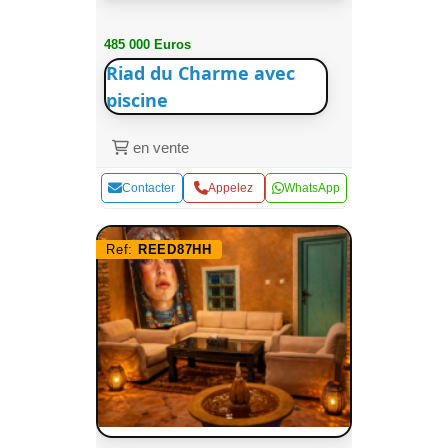
485 000 Euros
Riad du Charme avec
piscine
en vente
Contacter
Appelez
WhatsApp
Ref:
REED87HH