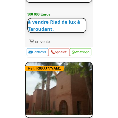
900 000 Euros
à vendre Riad de lux à
Taroudant.
en vente
Contacter
Appelez
WhatsApp
Ref:
R89JJ77VAM1