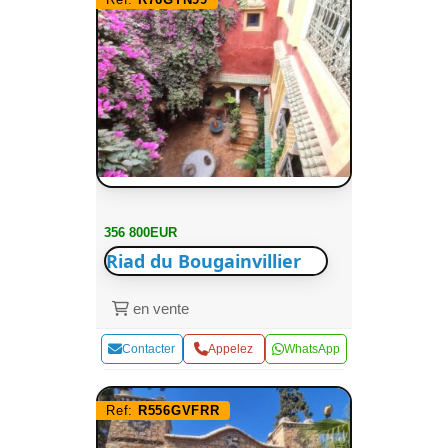
356 800EUR
Riad du Bougainvillier
en vente
Contacter
Appelez
WhatsApp
Ref:
R556GVFRR