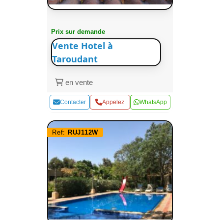
Prix sur demande
Vente Hotel à
Taroudant
en vente
Contacter
Appelez
WhatsApp
Ref:
RUJ112W