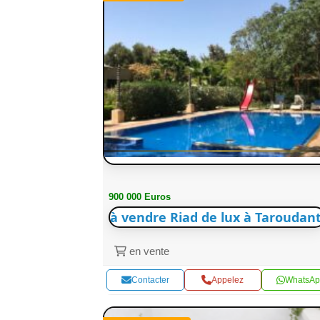
900 000 Euros
à vendre Riad de lux à Taroudant
en vente
Contacter
Appelez
WhatsAp