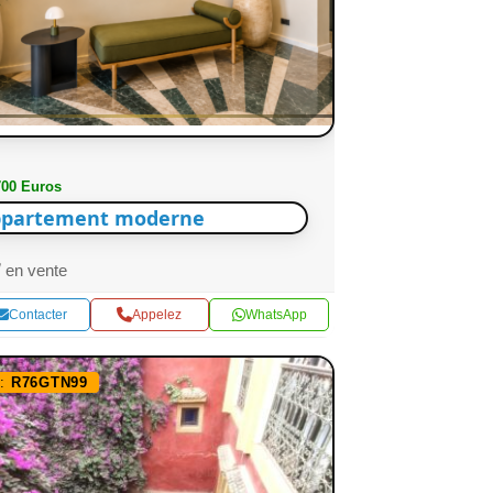
700 Euros
partement moderne
en vente
Contacter
Appelez
WhatsApp
f:
R76GTN99