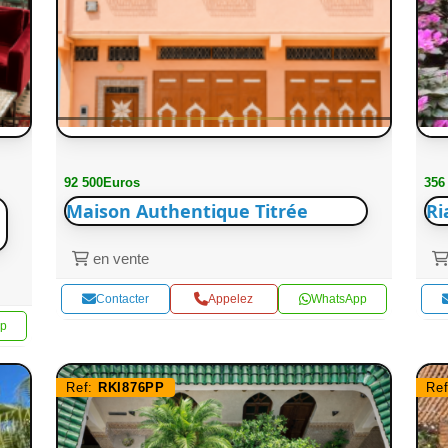
92 500Euros
356
Maison Authentique Titrée
Ri
en vente
Contacter
Appelez
WhatsApp
p
Ref:
RKI876PP
Re