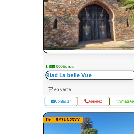
1 800 000Euros
Riad La belle Vue
en vente
Contacter
Appelez
WhatsAp
Ref:
RY7UN23YY