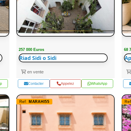
257 000 Euros
68 
Riad Sidi o Sidi
Ap
en vente
p
Contacter
Appelez
WhatsApp
Ref:
MARAHI55
Re