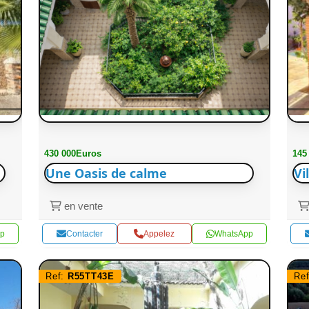
430 000Euros
145
Une Oasis de calme
Vi
en vente
p
Contacter
Appelez
WhatsApp
Ref:
R55TT43E
Re