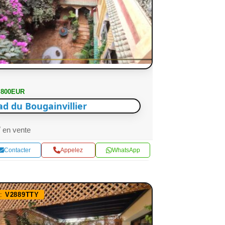
 800EUR
ad du Bougainvillier
en vente
Contacter
Appelez
WhatsApp
f:
V2889TTY