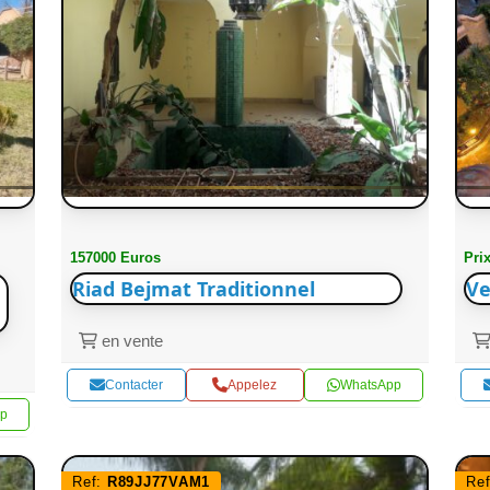
157000 Euros
Pri
Riad Bejmat Traditionnel
Ve
en vente
Contacter
Appelez
WhatsApp
p
Ref:
R89JJ77VAM1
Re