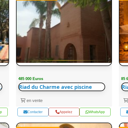
485 000 Euros
85 
.
Riad du Charme avec piscine
Ri
en vente
p
Contacter
Appelez
WhatsApp