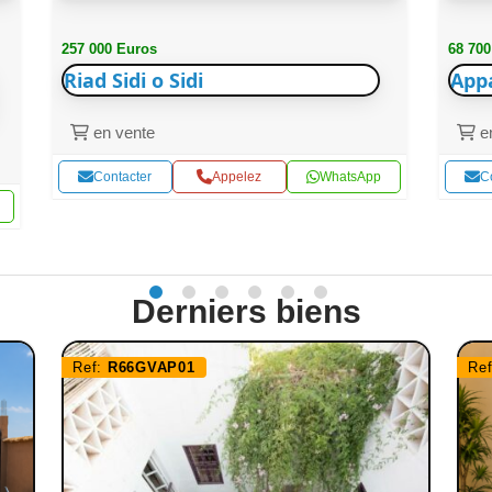
257 000 Euros
68 700
Riad Sidi o Sidi
App
en vente
en
Contacter
Appelez
WhatsApp
C
Derniers biens
Ref:
R66GVAP01
Re