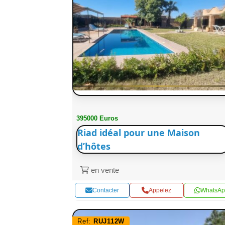
395000 Euros
Riad idéal pour une Maison
d’hôtes
en vente
Contacter
Appelez
WhatsAp
Ref:
RUJ112W