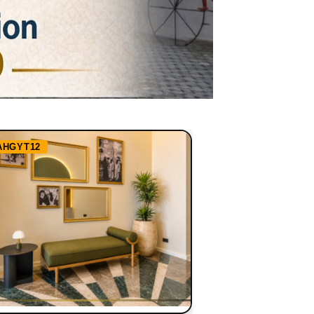
AHGYT12
Ref:
RHBBN1255