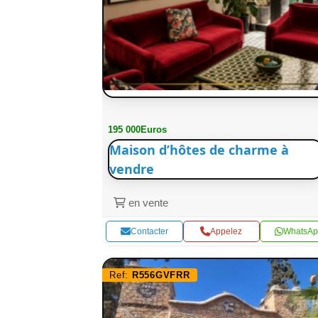
195 000Euros
Maison d’hôtes de charme à
vendre
en vente
Contacter
Appelez
WhatsAp
Ref:
R556GVFRR