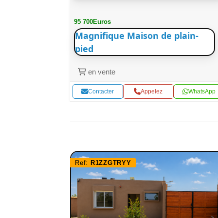
95 700Euros
Magnifique Maison de plain-
pied
en vente
WhatsApp
Contacter
Appelez
WhatsApp
Ref:
R1ZZGTRYY