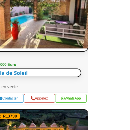
 000 Euro
lla de Soleil
en vente
Contacter
Appelez
WhatsApp
f:
R13790