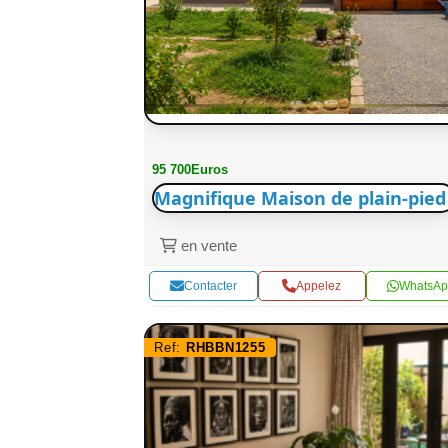
95 700Euros
Magnifique Maison de plain-pied
en vente
Contacter
Appelez
WhatsAp
Ref:
RHBBN1255