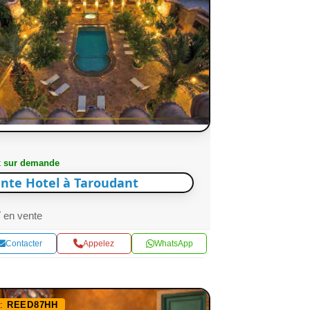
x sur demande
nte Hotel à Taroudant
en vente
Contacter
Appelez
WhatsApp
f:
REED87HH