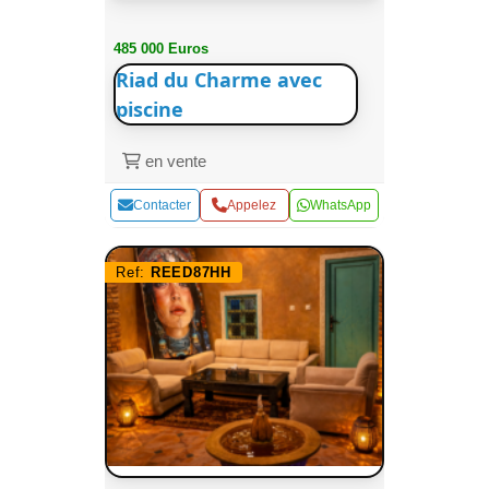
485 000 Euros
Riad du Charme avec
piscine
en vente
Contacter
Appelez
WhatsApp
Ref:
REED87HH