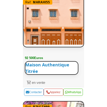
Ref:
MARAHI55
92 500Euros
Maison Authentique
Titrée
en vente
Contacter
Appelez
WhatsApp
Ref:
R76GTN99