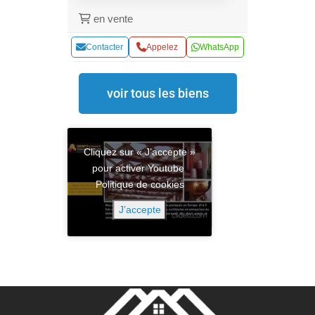
en vente
Contacter
Appelez
WhatsApp
voir tous les biens
Cliquez sur « J’accepte »
pour activer Youtube
Politique de cookies
J’accepte