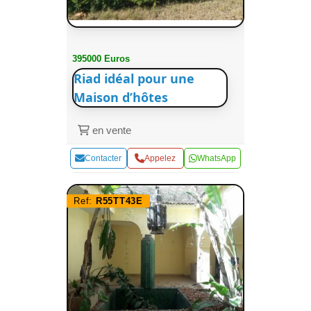
395000 Euros
Riad idéal pour une
Maison d’hôtes
en vente
Contacter
Appelez
WhatsApp
Ref:
R55TT43E