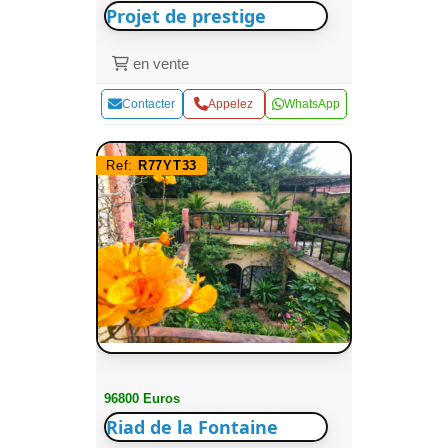
Projet de prestige
en vente
Contacter
Appelez
WhatsApp
Ref:
R77YT33
96800 Euros
Riad de la Fontaine