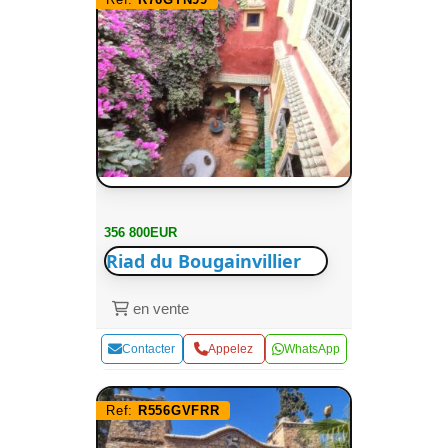
356 800EUR
Riad du Bougainvillier
en vente
Contacter
Appelez
WhatsApp
Ref:
R556GVFRR