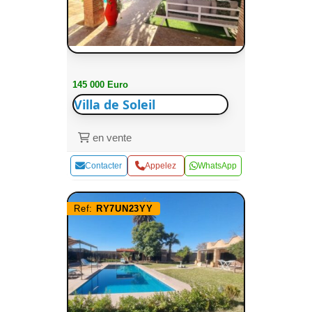
145 000 Euro
Villa de Soleil
en vente
Contacter
Appelez
WhatsApp
Ref:
RY7UN23YY