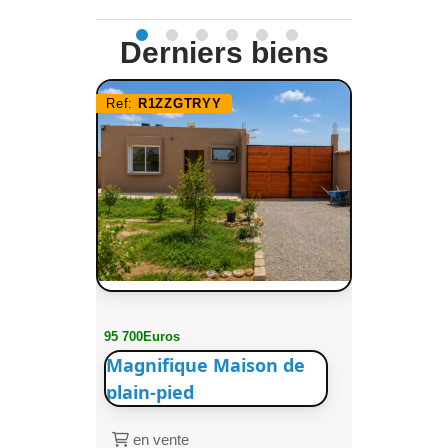
Derniers biens
Ref:
R1ZZGTRYY
95 700Euros
Magnifique Maison de
plain-pied
en vente