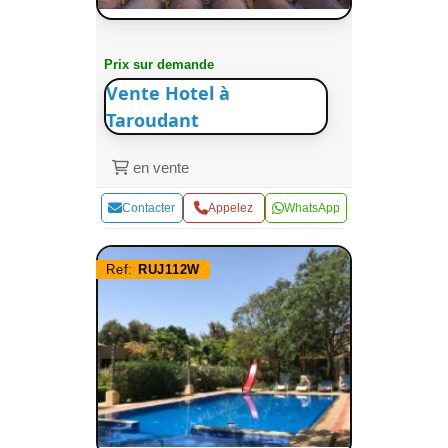
Prix sur demande
Vente Hotel à
Taroudant
en vente
Contacter
Appelez
WhatsApp
Ref:
RUJ112W