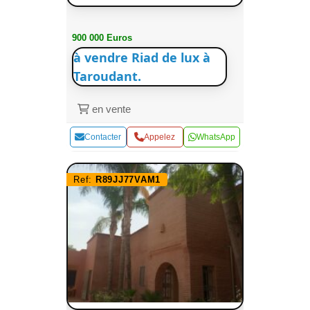
900 000 Euros
à vendre Riad de lux à
Taroudant.
en vente
Contacter
Appelez
WhatsApp
Ref:
R89JJ77VAM1