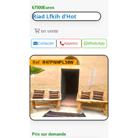
67500Euros
Riad Lfkih d’Hot
en vente
Contacter
Appelez
WhatsApp
Ref:
R47PNHPL58W
Prix sur demande