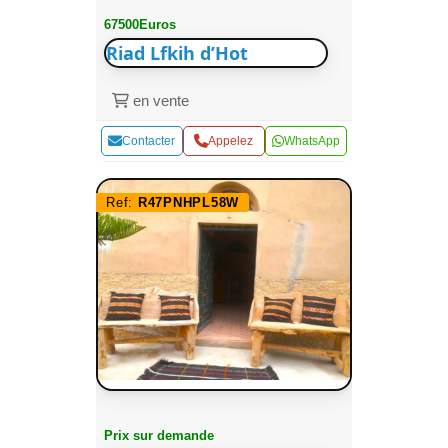
67500Euros
Riad Lfkih d’Hot
en vente
Contacter
Appelez
WhatsApp
Ref:
R47PNHPL58W
Prix sur demande