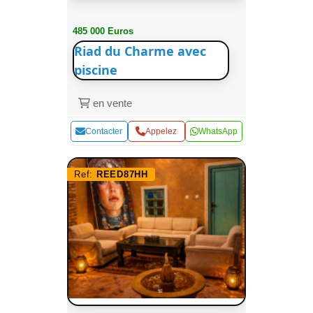
485 000 Euros
Riad du Charme avec
piscine
en vente
Contacter
Appelez
WhatsApp
Ref:
REED87HH