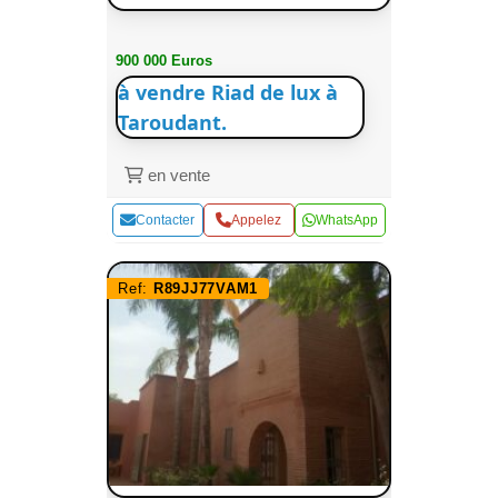
900 000 Euros
à vendre Riad de lux à
Taroudant.
en vente
Contacter
Appelez
WhatsApp
Ref:
R89JJ77VAM1