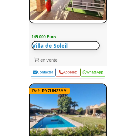
145 000 Euro
Villa de Soleil
en vente
Contacter
Appelez
WhatsApp
Ref:
RY7UN23YY