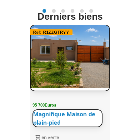
Derniers biens
Ref:
R1ZZGTRYY
95 700Euros
Magnifique Maison de
plain-pied
en vente