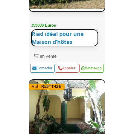
395000 Euros
Riad idéal pour une
Maison d’hôtes
en vente
Contacter
Appelez
WhatsApp
Ref:
R55TT43E