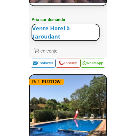
Prix sur demande
Vente Hotel à
Taroudant
en vente
Contacter
Appelez
WhatsApp
Ref:
RUJ112W