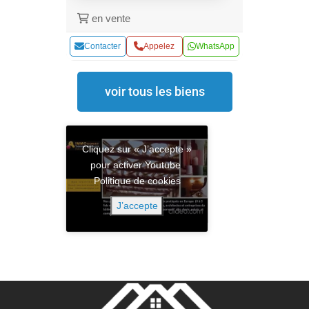
en vente
Contacter
Appelez
WhatsApp
voir tous les biens
Cliquez sur « J’accepte »
pour activer Youtube
Politique de cookies
J’accepte