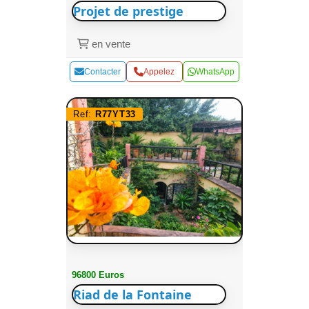
Projet de prestige
en vente
Contacter
Appelez
WhatsApp
Ref:
R77YT33
96800 Euros
Riad de la Fontaine