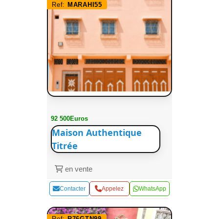
Ref:
MARAHI55
92 500Euros
Maison Authentique
Titrée
en vente
Contacter
Appelez
WhatsApp
Ref:
R76GTN99