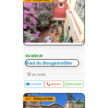
356 800EUR
Riad du Bougainvillier
en vente
Contacter
Appelez
WhatsApp
Ref:
R556GVFRR