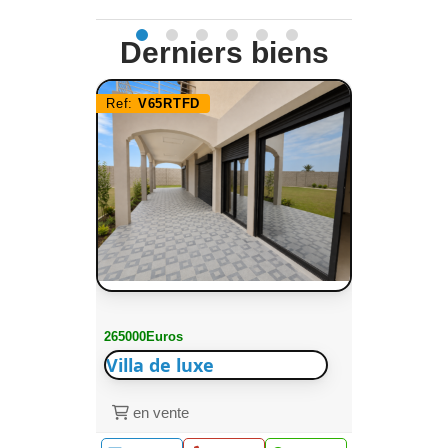
Derniers biens
Ref:
V65RTFD
265000Euros
Villa de luxe
en vente