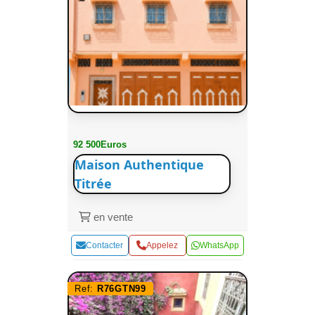
92 500Euros
Maison Authentique
Titrée
en vente
Contacter
Appelez
WhatsApp
Ref:
R76GTN99