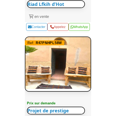
Riad Lfkih d’Hot
en vente
Contacter
Appelez
WhatsApp
Ref:
R47PNHPL58W
Prix sur demande
Projet de prestige