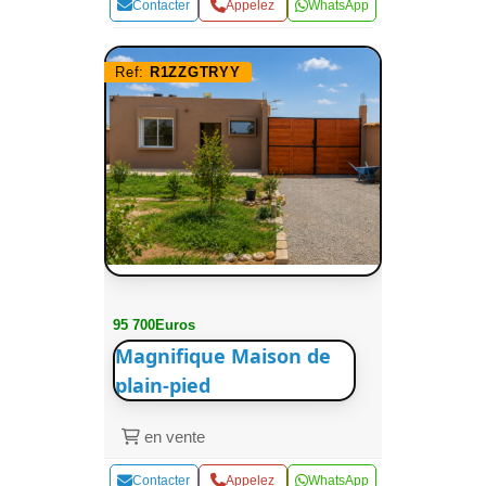
Contacter
Appelez
WhatsApp
Ref:
R1ZZGTRYY
95 700Euros
Magnifique Maison de
plain-pied
en vente
Contacter
Appelez
WhatsApp