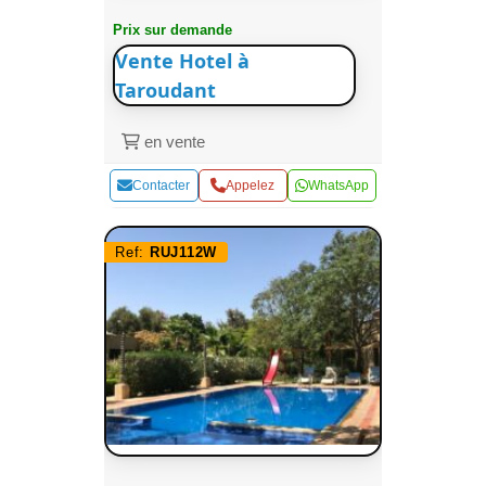
Prix sur demande
Vente Hotel à
Taroudant
en vente
Contacter
Appelez
WhatsApp
Ref:
RUJ112W