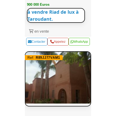
900 000 Euros
à vendre Riad de lux à
Taroudant.
en vente
Contacter
Appelez
WhatsApp
Ref:
R89JJ77VAM1