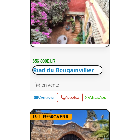
356 800EUR
Riad du Bougainvillier
en vente
Contacter
Appelez
WhatsApp
Ref:
R556GVFRR