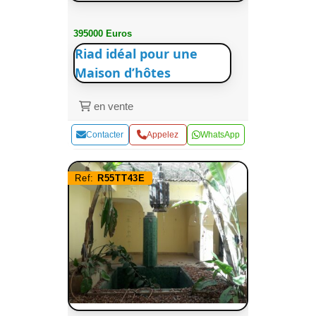
395000 Euros
Riad idéal pour une
Maison d’hôtes
en vente
Contacter
Appelez
WhatsApp
Ref:
R55TT43E