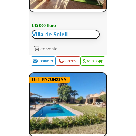
145 000 Euro
Villa de Soleil
en vente
Contacter
Appelez
WhatsApp
Ref:
RY7UN23YY