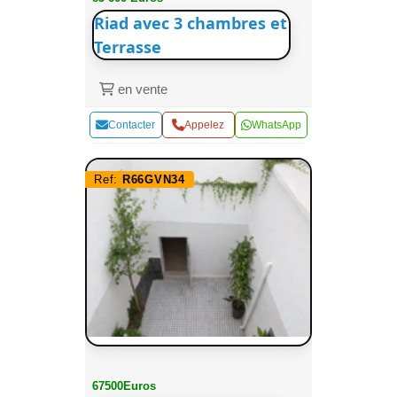
Riad avec 3 chambres et
Terrasse
en vente
Contacter
Appelez
WhatsApp
Ref:
R66GVN34
67500Euros