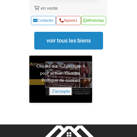
en vente
Contacter
Appelez
WhatsApp
voir tous les biens
Cliquez sur « J’accepte »
pour activer Youtube
Politique de cookies
J’accepte