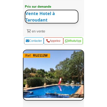
Prix sur demande
Vente Hotel à
Taroudant
en vente
Contacter
Appelez
WhatsApp
Ref:
RUJ112W