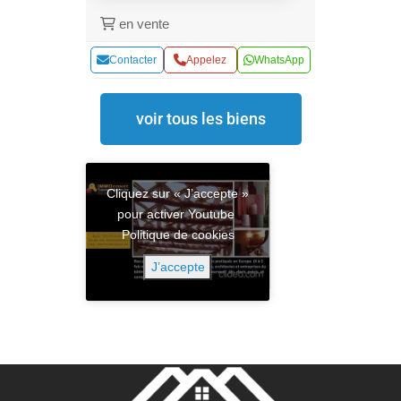
en vente
Contacter
Appelez
WhatsApp
voir tous les biens
Cliquez sur « J’accepte »
pour activer Youtube
Politique de cookies
J’accepte