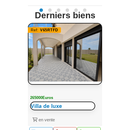
Derniers biens
Ref:
V65RTFD
265000Euros
Villa de luxe
en vente