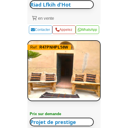
Riad Lfkih d’Hot
en vente
Contacter
Appelez
WhatsApp
Ref:
R47PNHPL58W
Prix sur demande
Projet de prestige