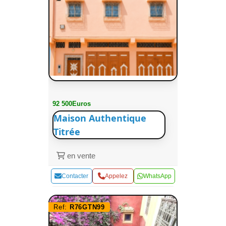
92 500Euros
Maison Authentique
Titrée
en vente
Contacter
Appelez
WhatsApp
Ref:
R76GTN99