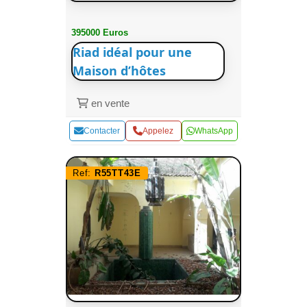
395000 Euros
Riad idéal pour une
Maison d’hôtes
en vente
Contacter
Appelez
WhatsApp
Ref:
R55TT43E