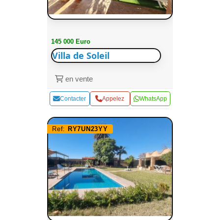
145 000 Euro
Villa de Soleil
en vente
Contacter
Appelez
WhatsApp
Ref:
RY7UN23YY