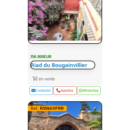
356 800EUR
Riad du Bougainvillier
en vente
Contacter
Appelez
WhatsApp
Ref:
R556GVFRR