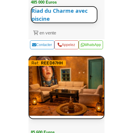
485 000 Euros
Riad du Charme avec
piscine
en vente
Contacter
Appelez
WhatsApp
Ref:
REED87HH
85 600 Euros