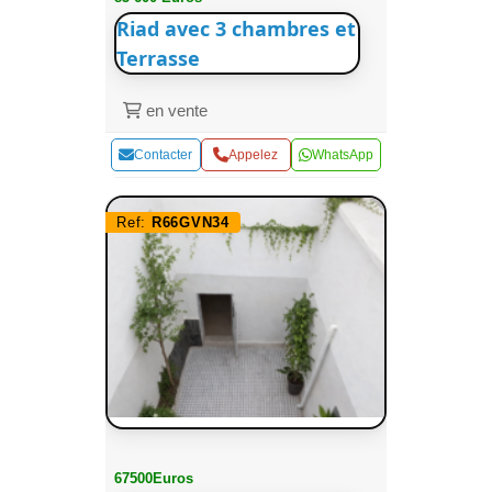
Riad avec 3 chambres et
Terrasse
en vente
Contacter
Appelez
WhatsApp
Ref:
R66GVN34
67500Euros