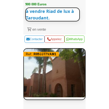
900 000 Euros
à vendre Riad de lux à
Taroudant.
en vente
Contacter
Appelez
WhatsApp
Ref:
R89JJ77VAM1