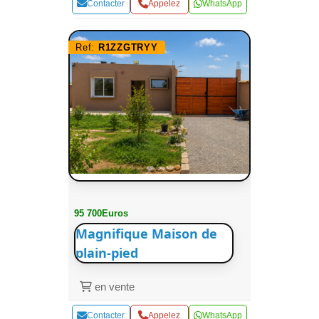
Contacter
Appelez
WhatsApp
Ref:
R1ZZGTRYY
95 700Euros
Magnifique Maison de
plain-pied
en vente
Contacter
Appelez
WhatsApp