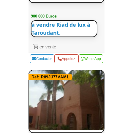
900 000 Euros
à vendre Riad de lux à
Taroudant.
en vente
Contacter
Appelez
WhatsApp
Ref:
R89JJ77VAM1