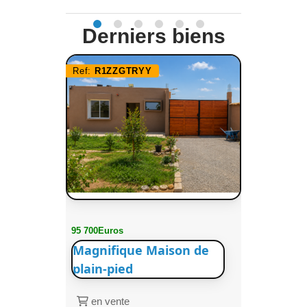
Derniers biens
Ref:
R1ZZGTRYY
95 700Euros
Magnifique Maison de
plain-pied
en vente