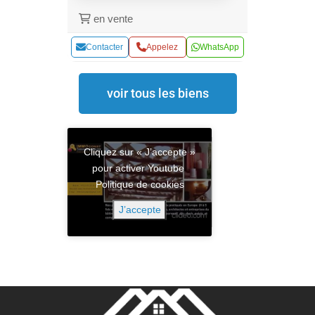
en vente
Contacter
Appelez
WhatsApp
voir tous les biens
Cliquez sur « J’accepte »
pour activer Youtube
Politique de cookies
J’accepte