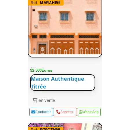
Ref:
MARAHI55
92 500Euros
Maison Authentique
Titrée
en vente
Contacter
Appelez
WhatsApp
Ref:
R76GTN99