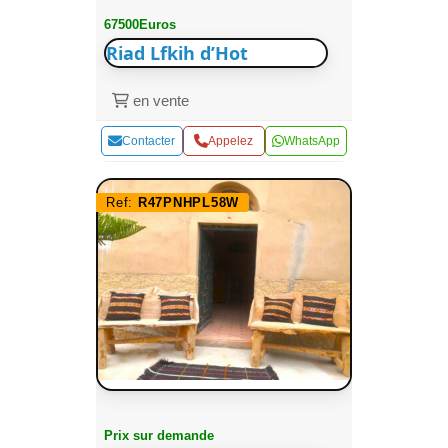
67500Euros
Riad Lfkih d’Hot
en vente
Contacter
Appelez
WhatsApp
Ref:
R47PNHPL58W
Prix sur demande