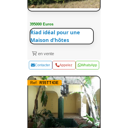
395000 Euros
Riad idéal pour une
Maison d’hôtes
en vente
Contacter
Appelez
WhatsApp
Ref:
R55TT43E