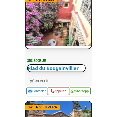
356 800EUR
Riad du Bougainvillier
en vente
Contacter
Appelez
WhatsApp
Ref:
R556GVFRR