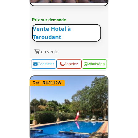
Prix sur demande
Vente Hotel à
Taroudant
en vente
Contacter
Appelez
WhatsApp
Ref:
RUJ112W