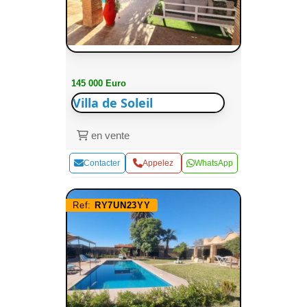
145 000 Euro
Villa de Soleil
en vente
Contacter
Appelez
WhatsApp
Ref:
RY7UN23YY