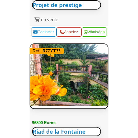
Projet de prestige
en vente
Contacter
Appelez
WhatsApp
Ref:
R77YT33
96800 Euros
Riad de la Fontaine