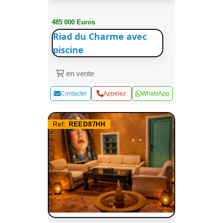
485 000 Euros
Riad du Charme avec
piscine
en vente
Contacter
Appelez
WhatsApp
Ref:
REED87HH