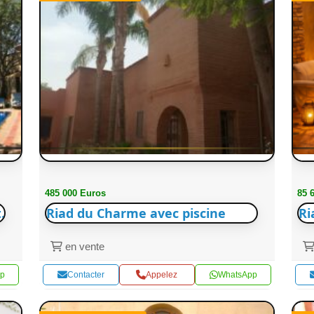
485 000 Euros
85 
.
Riad du Charme avec piscine
Ri
en vente
p
Contacter
Appelez
WhatsApp