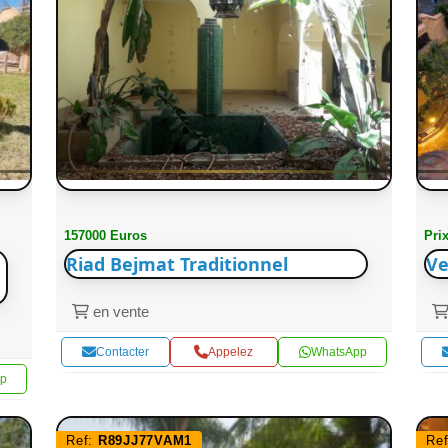
157000 Euros
Pri
Riad Bejmat Traditionnel
Ve
en vente
Contacter
Appelez
WhatsApp
p
Ref:
R89JJ77VAM1
Re