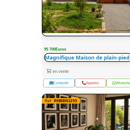
95 700Euros
Magnifique Maison de plain-pied
en vente
Contacter
Appelez
WhatsAp
Ref:
RHBBN1255