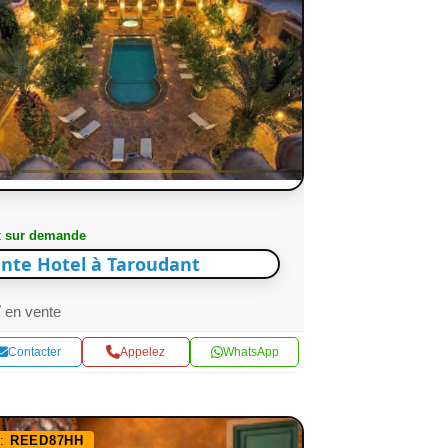
x sur demande
nte Hotel à Taroudant
en vente
Contacter
Appelez
WhatsApp
f:
REED87HH