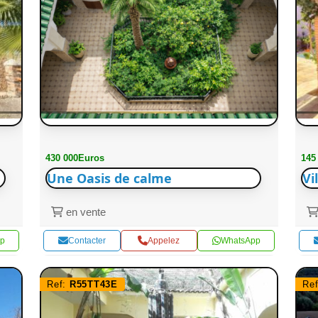
430 000Euros
145
Une Oasis de calme
Vi
en vente
p
Contacter
Appelez
WhatsApp
Ref:
R55TT43E
Re