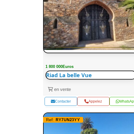
1 800 000Euros
Riad La belle Vue
en vente
Contacter
Appelez
WhatsAp
Ref:
RY7UN23YY