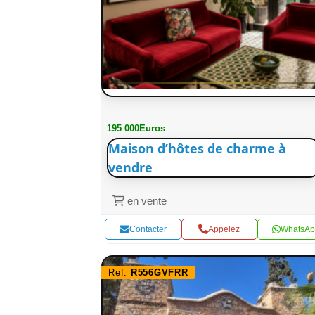
195 000Euros
Maison d’hôtes de charme à
vendre
en vente
Contacter
Appelez
WhatsAp
Ref:
R556GVFRR