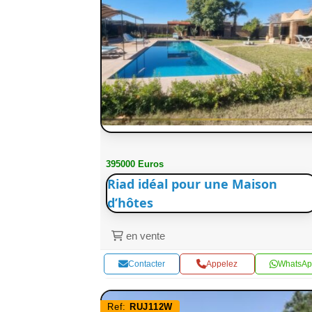
395000 Euros
Riad idéal pour une Maison
d’hôtes
en vente
Contacter
Appelez
WhatsAp
Ref:
RUJ112W