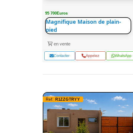
95 700Euros
Magnifique Maison de plain-
pied
en vente
WhatsApp
Contacter
Appelez
WhatsApp
Ref:
R1ZZGTRYY