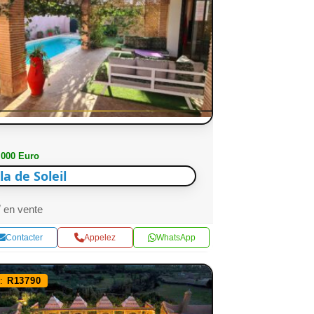
 000 Euro
lla de Soleil
en vente
Contacter
Appelez
WhatsApp
f:
R13790