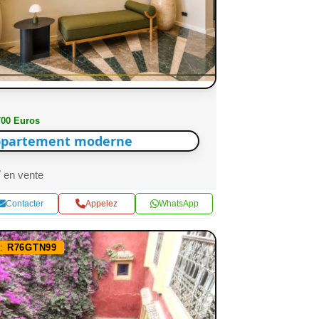
700 Euros
partement moderne
en vente
Contacter
Appelez
WhatsApp
f:
R76GTN99