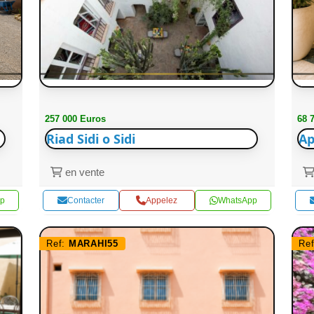
257 000 Euros
68 
Riad Sidi o Sidi
Ap
en vente
p
Contacter
Appelez
WhatsApp
Ref:
MARAHI55
Re