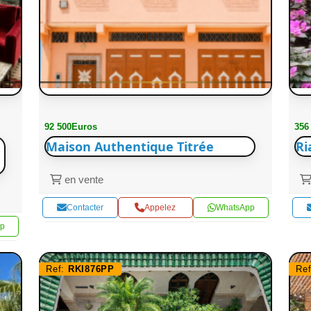
92 500Euros
356
Maison Authentique Titrée
Ri
en vente
Contacter
Appelez
WhatsApp
p
Ref:
RKI876PP
Re