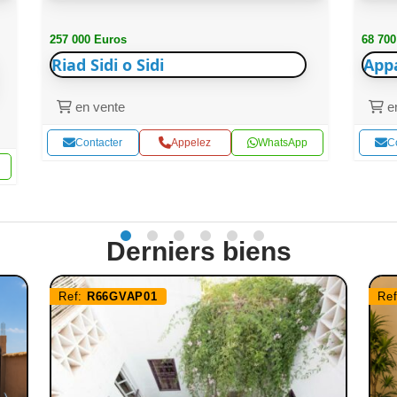
257 000 Euros
68 700
Riad Sidi o Sidi
App
en vente
en
Contacter
Appelez
WhatsApp
C
Derniers biens
Ref:
R66GVAP01
Re