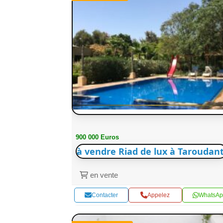
900 000 Euros
à vendre Riad de lux à Taroudant
en vente
Contacter
Appelez
WhatsAp