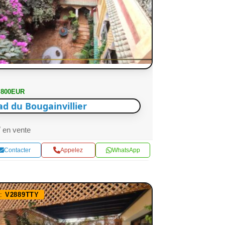
 800EUR
ad du Bougainvillier
en vente
Contacter
Appelez
WhatsApp
f:
V2889TTY