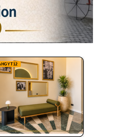
AHGYT12
Ref:
RHBBN1255