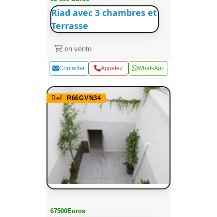
Riad avec 3 chambres et
Terrasse
en vente
Contacter
Appelez
WhatsApp
Ref:
R66GVN34
67500Euros