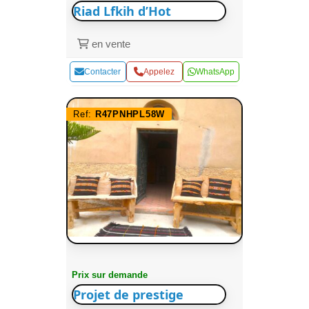
Riad Lfkih d’Hot
en vente
Contacter
Appelez
WhatsApp
Ref:
R47PNHPL58W
Prix sur demande
Projet de prestige