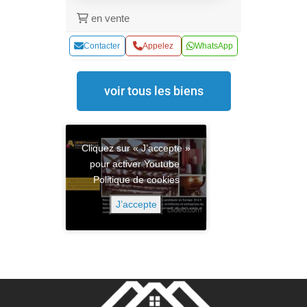
en vente
Contacter
Appelez
WhatsApp
voir tous les biens
Cliquez sur « J’accepte »
pour activer Youtube
Politique de cookies
J’accepte