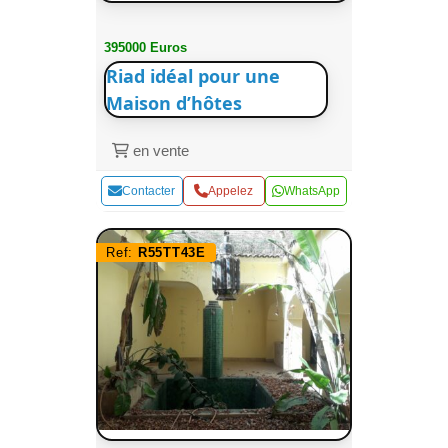
395000 Euros
Riad idéal pour une
Maison d’hôtes
en vente
Contacter
Appelez
WhatsApp
Ref:
R55TT43E