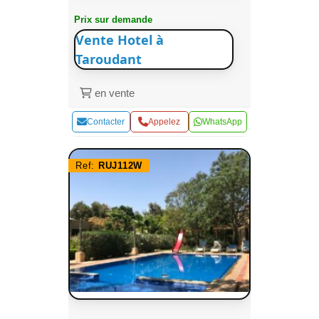
Prix sur demande
Vente Hotel à
Taroudant
en vente
Contacter
Appelez
WhatsApp
Ref:
RUJ112W