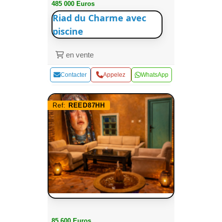
485 000 Euros
Riad du Charme avec
piscine
en vente
Contacter
Appelez
WhatsApp
Ref:
REED87HH
85 600 Euros