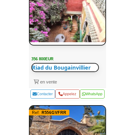
356 800EUR
Riad du Bougainvillier
en vente
Contacter
Appelez
WhatsApp
Ref:
R556GVFRR