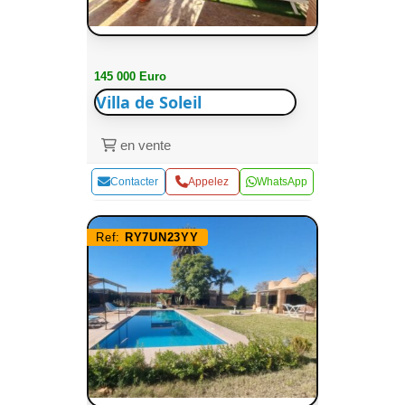
145 000 Euro
Villa de Soleil
en vente
Contacter
Appelez
WhatsApp
Ref:
RY7UN23YY