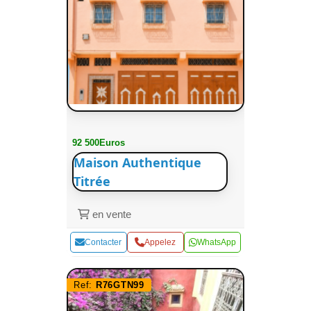
92 500Euros
Maison Authentique
Titrée
en vente
Contacter
Appelez
WhatsApp
Ref:
R76GTN99