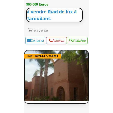
900 000 Euros
à vendre Riad de lux à
Taroudant.
en vente
Contacter
Appelez
WhatsApp
Ref:
R89JJ77VAM1