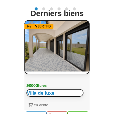
Derniers biens
Ref:
V65RTFD
265000Euros
Villa de luxe
en vente