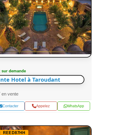
x sur demande
nte Hotel à Taroudant
en vente
Contacter
Appelez
WhatsApp
f:
REED87HH