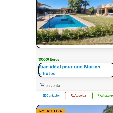
395000 Euros
Riad idéal pour une Maison
d’hôtes
en vente
Contacter
Appelez
WhatsAp
Ref:
RUJ112W