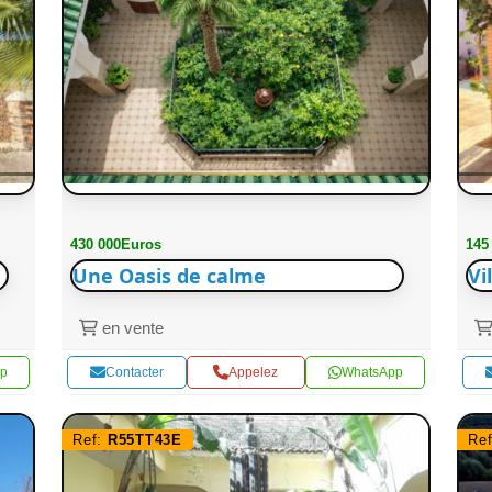
430 000Euros
145
Une Oasis de calme
Vi
en vente
p
Contacter
Appelez
WhatsApp
Ref:
R55TT43E
Re