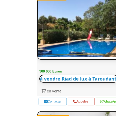
900 000 Euros
à vendre Riad de lux à Taroudant
en vente
Contacter
Appelez
WhatsAp