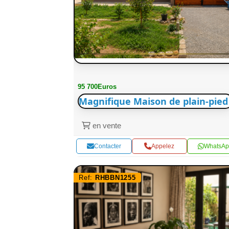
95 700Euros
Magnifique Maison de plain-pied
en vente
Contacter
Appelez
WhatsAp
Ref:
RHBBN1255