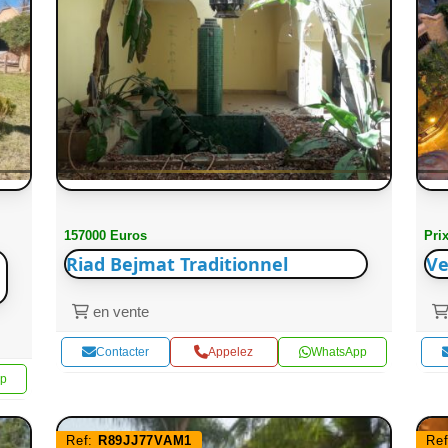
157000 Euros
Pri
Riad Bejmat Traditionnel
Ve
en vente
Contacter
Appelez
WhatsApp
p
Ref:
R89JJ77VAM1
Re