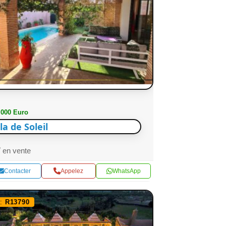
 000 Euro
lla de Soleil
en vente
Contacter
Appelez
WhatsApp
f:
R13790