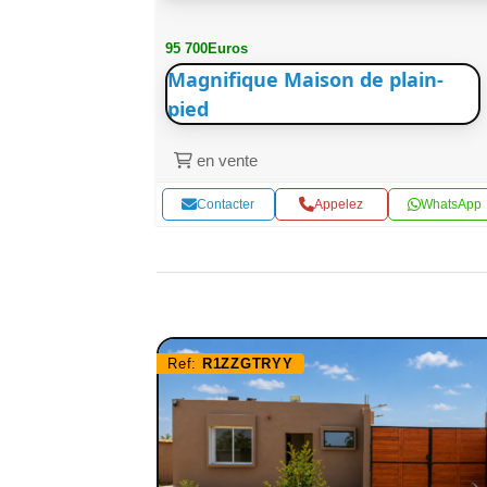
95 700Euros
Magnifique Maison de plain-
pied
en vente
WhatsApp
Contacter
Appelez
WhatsApp
Ref:
R1ZZGTRYY