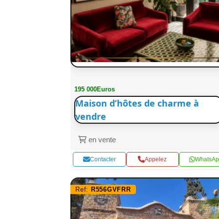
195 000Euros
Maison d’hôtes de charme à
vendre
en vente
Contacter
Appelez
WhatsAp
Ref:
R556GVFRR