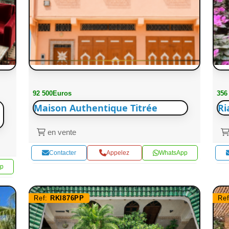
92 500Euros
356
Maison Authentique Titrée
Ri
en vente
Contacter
Appelez
WhatsApp
p
Ref:
RKI876PP
Re