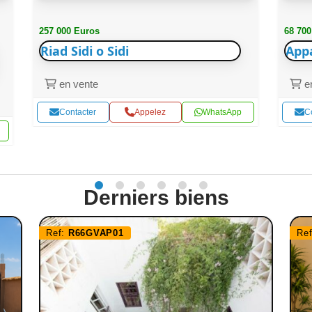
257 000 Euros
68 700
Riad Sidi o Sidi
App
en vente
en
Contacter
Appelez
WhatsApp
C
Derniers biens
Ref:
R66GVAP01
Re