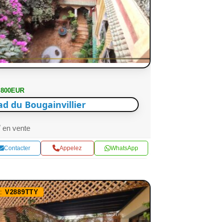
 800EUR
ad du Bougainvillier
en vente
Contacter
Appelez
WhatsApp
f:
V2889TTY