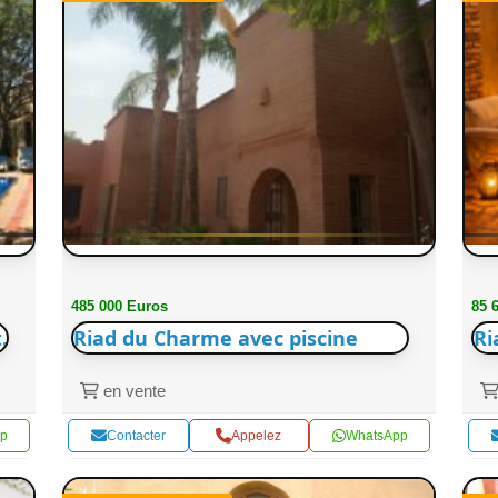
485 000 Euros
85 
.
Riad du Charme avec piscine
Ri
en vente
p
Contacter
Appelez
WhatsApp