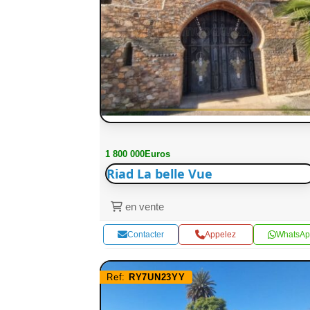
1 800 000Euros
Riad La belle Vue
en vente
Contacter
Appelez
WhatsAp
Ref:
RY7UN23YY