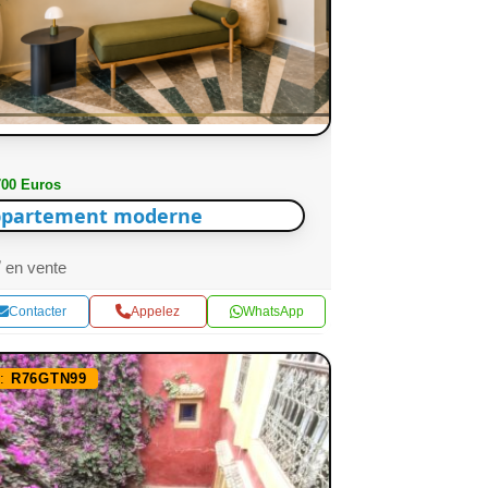
700 Euros
partement moderne
en vente
Contacter
Appelez
WhatsApp
f:
R76GTN99