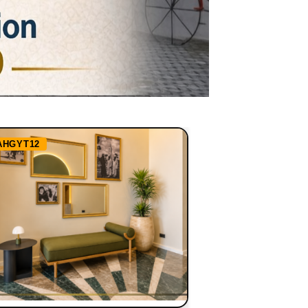
AHGYT12
Ref:
RHBBN1255