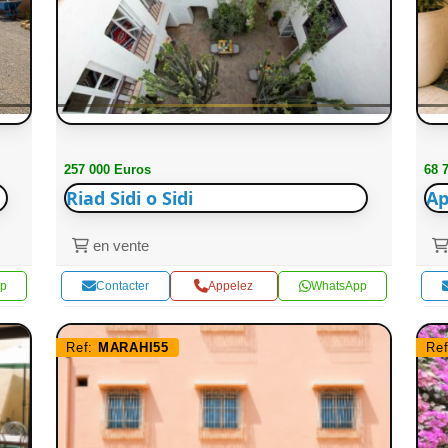
257 000 Euros
68 
Riad Sidi o Sidi
Ap
en vente
p
Contacter
Appelez
WhatsApp
Ref:
MARAHI55
Re