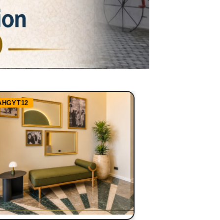
AHGYT12
Ref:
RHBBN1255