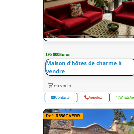
195 000Euros
Maison d’hôtes de charme à
vendre
en vente
Contacter
Appelez
WhatsAp
Ref:
R556GVFRR