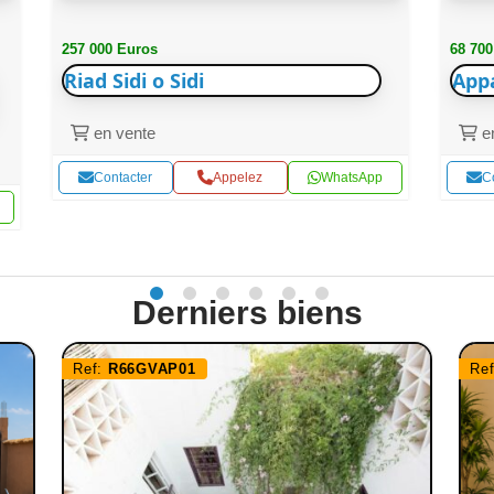
257 000 Euros
68 700
Riad Sidi o Sidi
App
en vente
en
Contacter
Appelez
WhatsApp
C
Derniers biens
Ref:
R66GVAP01
Re