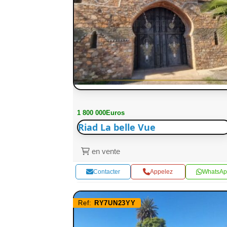
1 800 000Euros
Riad La belle Vue
en vente
Contacter
Appelez
WhatsAp
Ref:
RY7UN23YY