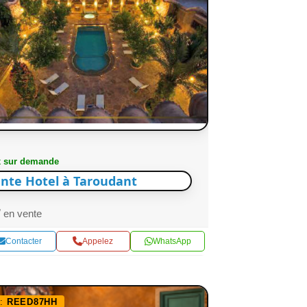
x sur demande
nte Hotel à Taroudant
en vente
Contacter
Appelez
WhatsApp
f:
REED87HH