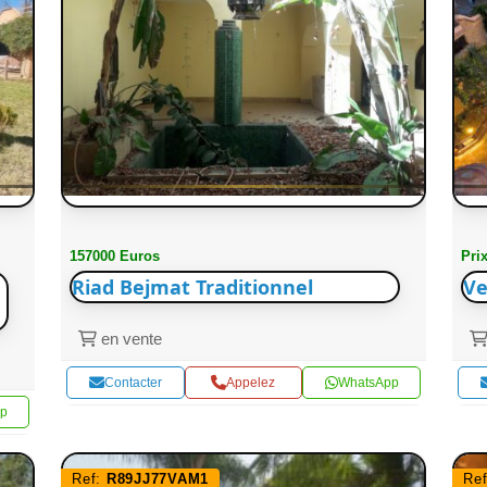
157000 Euros
Pri
Riad Bejmat Traditionnel
Ve
en vente
Contacter
Appelez
WhatsApp
p
Ref:
R89JJ77VAM1
Re