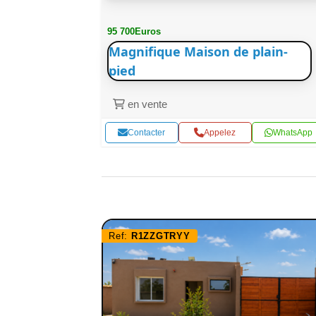
95 700Euros
Magnifique Maison de plain-
pied
en vente
WhatsApp
Contacter
Appelez
WhatsApp
Ref:
R1ZZGTRYY