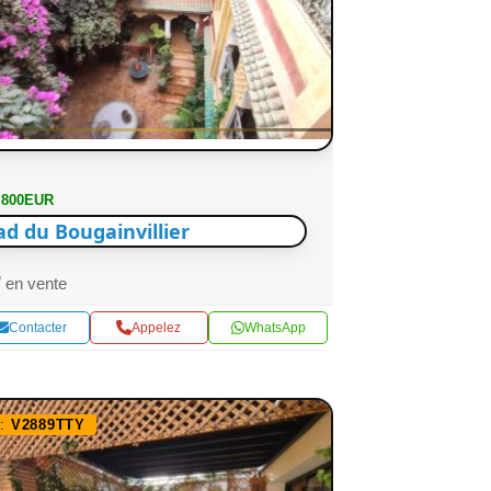
 800EUR
ad du Bougainvillier
en vente
Contacter
Appelez
WhatsApp
f:
V2889TTY