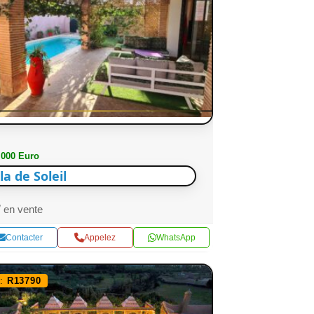
 000 Euro
lla de Soleil
en vente
Contacter
Appelez
WhatsApp
f:
R13790