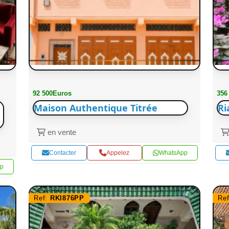
92 500Euros
356
Maison Authentique Titrée
Ri
en vente
Contacter
Appelez
WhatsApp
p
Ref:
RKI876PP
Re