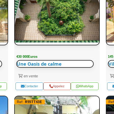
430 000Euros
145
Une Oasis de calme
Vi
en vente
p
Contacter
Appelez
WhatsApp
Ref:
R55TT43E
Re