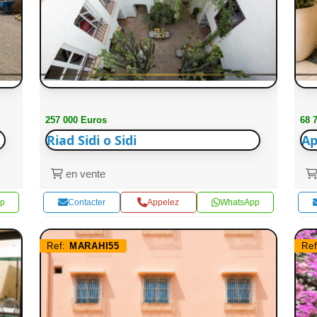
257 000 Euros
68 
Riad Sidi o Sidi
Ap
en vente
p
Contacter
Appelez
WhatsApp
Ref:
MARAHI55
Re