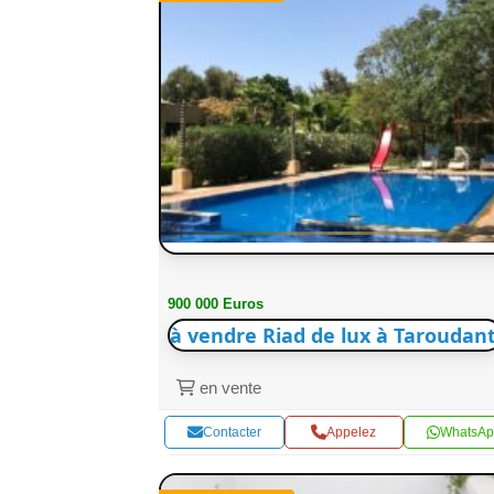
900 000 Euros
à vendre Riad de lux à Taroudant
en vente
Contacter
Appelez
WhatsAp