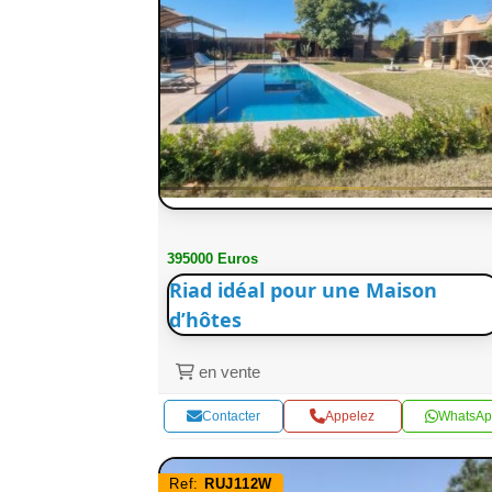
395000 Euros
Riad idéal pour une Maison
d’hôtes
en vente
Contacter
Appelez
WhatsAp
Ref:
RUJ112W