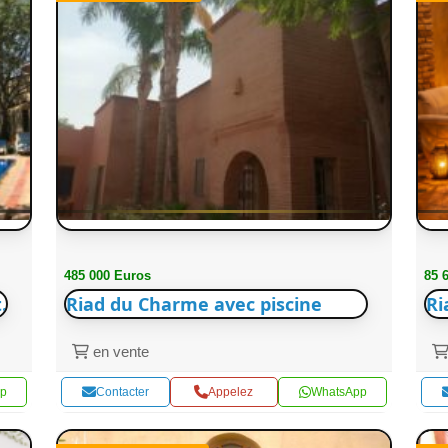
485 000 Euros
85 
.
Riad du Charme avec piscine
Ri
en vente
p
Contacter
Appelez
WhatsApp