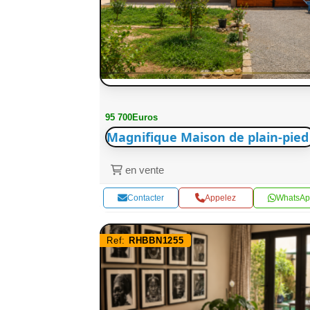
95 700Euros
Magnifique Maison de plain-pied
en vente
Contacter
Appelez
WhatsAp
Ref:
RHBBN1255