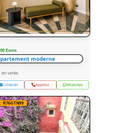
700 Euros
partement moderne
en vente
Contacter
Appelez
WhatsApp
f:
R76GTN99