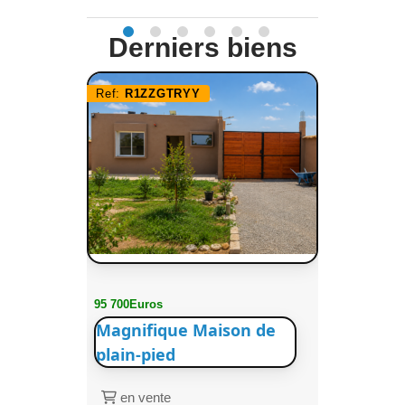
Derniers biens
Ref:
R1ZZGTRYY
95 700Euros
Magnifique Maison de
plain-pied
en vente