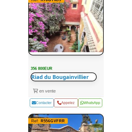
356 800EUR
Riad du Bougainvillier
en vente
Contacter
Appelez
WhatsApp
Ref:
R556GVFRR