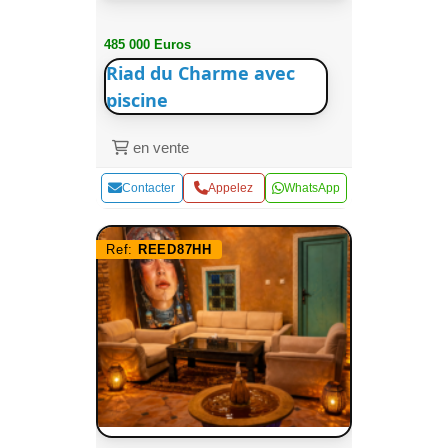
485 000 Euros
Riad du Charme avec
piscine
en vente
Contacter
Appelez
WhatsApp
Ref:
REED87HH