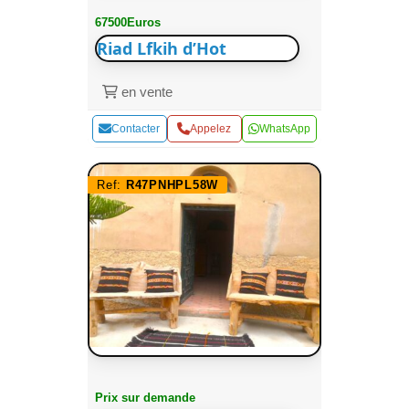
67500Euros
Riad Lfkih d’Hot
en vente
Contacter
Appelez
WhatsApp
Ref:
R47PNHPL58W
Prix sur demande