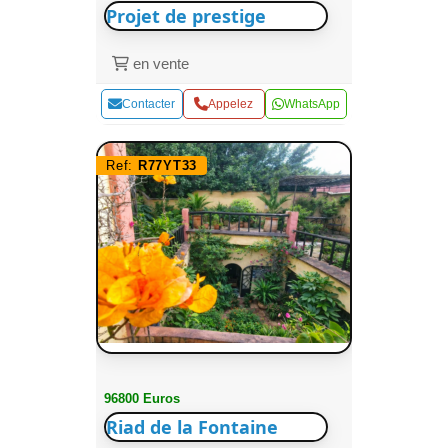
Projet de prestige
en vente
Contacter
Appelez
WhatsApp
Ref:
R77YT33
96800 Euros
Riad de la Fontaine