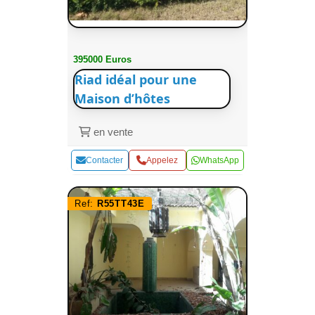
395000 Euros
Riad idéal pour une
Maison d’hôtes
en vente
Contacter
Appelez
WhatsApp
Ref:
R55TT43E