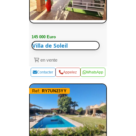
145 000 Euro
Villa de Soleil
en vente
Contacter
Appelez
WhatsApp
Ref:
RY7UN23YY