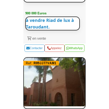
900 000 Euros
à vendre Riad de lux à
Taroudant.
en vente
Contacter
Appelez
WhatsApp
Ref:
R89JJ77VAM1