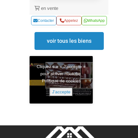
en vente
Contacter
Appelez
WhatsApp
voir tous les biens
Cliquez sur « J’accepte »
pour activer Youtube
Politique de cookies
J’accepte