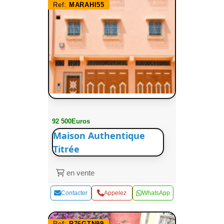
Ref:
MARAHI55
92 500Euros
Maison Authentique
Titrée
en vente
Contacter
Appelez
WhatsApp
Ref:
R76GTN99