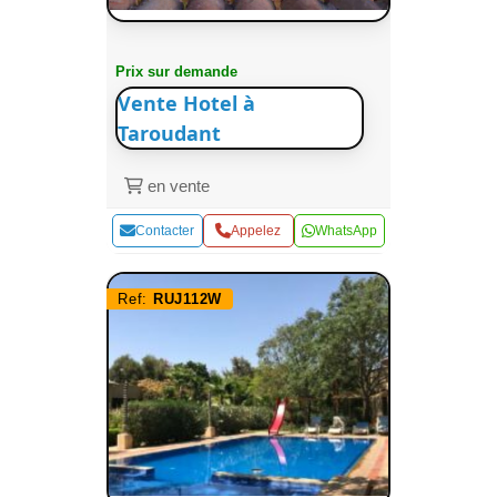
Prix sur demande
Vente Hotel à
Taroudant
en vente
Contacter
Appelez
WhatsApp
Ref:
RUJ112W